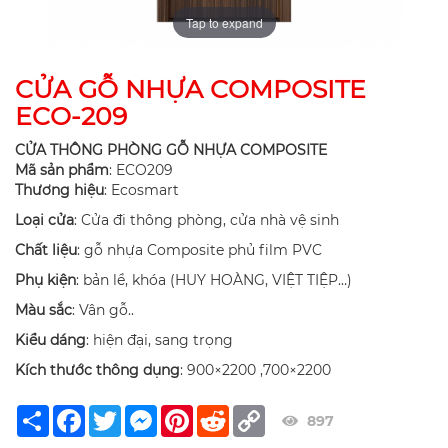
Tap to expand
CỬA GỖ NHỰA COMPOSITE
ECO-209
CỬA THÔNG PHÒNG GỖ NHỰA COMPOSITE
Mã sản phẩm
: ECO209
Thương hiệu
: Ecosmart
Loại cửa
: Cửa đi thông phòng, cửa nhà vệ sinh
Chất liệu
: gỗ nhựa Composite phủ film PVC
Phụ kiện
: bản lề, khóa (HUY HOÀNG, VIỆT TIỆP…)
Màu sắc
: Vân gỗ..
Kiểu dáng
: hiện đại, sang trọng
Kích thước thông dụng
: 900×2200 ,700×2200
Share
Facebook
Twitter
Messenger
Pinterest
Reddit
Copy
897
Link