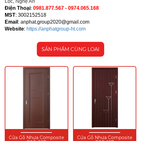
Lộc, Nghệ An
Điện Thoại
:
0981.877.567 - 0974.065.168
MST
: 3002152518
Email
:
anphat.group2020@gmail.com
Website
:
https://anphatgroup-ht.com
SẢN PHẨM CÙNG LOẠI
Cửa Gỗ Nhựa Composite
Cửa Gỗ Nhựa Composite