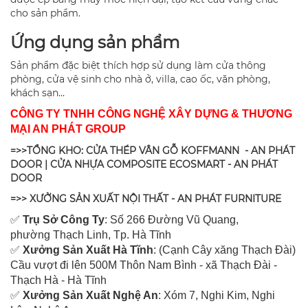
cho sản phẩm.
Ứng dụng sản phẩm
Sản phẩm đặc biệt thích hợp sử dụng làm cửa thông
phòng, cửa vệ sinh cho nhà ở, villa, cao ốc, văn phòng,
khách sạn…
CÔNG TY TNHH CÔNG NGHỆ XÂY DỰNG & THƯƠNG
MẠI AN PHÁT GROUP
=>>TỔNG KHO: CỬA THÉP VÂN GỖ KOFFMANN - AN PHÁT
DOOR | CỬA NHỰA COMPOSITE ECOSMART - AN PHÁT
DOOR
=>> XƯỞNG SẢN XUẤT NỘI THẤT - AN PHÁT FURNITURE
✅
Tr
ụ Sở Công Ty
: Số 266 Đường Vũ Quang,
ph
ường Thạch Linh,
Tp. Hà Tĩnh
✅
Xưởng Sản Xuất Hà Tĩnh
: (Cạnh Cây xăng Thạch Đài)
Cầu vượt đi lên 500M T
hôn Nam Bình - xã Thạch Đài -
Thạch Hà - Hà Tĩnh
✅
Xưởng Sản Xuất Nghệ An
: Xóm 7, Nghi Kim, Nghi