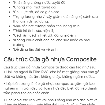
*Khả năng chống nước tuyệt đối
*Chống mối mọt tuyệt đối
*Chịu lực tốt, độ co giãn cao
*Trọng lượng nhẹ vì vậy giảm khả năng xệ cánh sau
thời gian dài sử dụng.
*Màu sắc nét, tương phản cao, bóng mịn
*Thiết kế tinh xảo, hiện đại
*Cách âm cách nhiệt tốt, đóng mở êm
*Không chứa chất độc hại cho sức khỏe và môi
trường
*Dễ dàng lắp đặt và vệ sinh
Cấu trúc Cửa gỗ nhựa Composite
Cấu trúc Cửa gỗ nhựa Composite được cấu tạo như sau:
+ Hai lớp ngoài là Film PVC cho bề mặt giống như vân gỗ
thật và không hút ẩm, không cháy, không ngấm nước…
+ Lớp bên trong là lớp gỗ nhựa composite, gồm gỗ keo
nghiền mịn trộn đều với loại nhựa đặc biệt, đùn ép thành
tấm panel tạo độ chắc chắn
+ Các lớp được liên kết với nhau bằng loại keo đặc biệt và
được ép bằng máy móc hiện đại, tạo kết cấu vững chắc