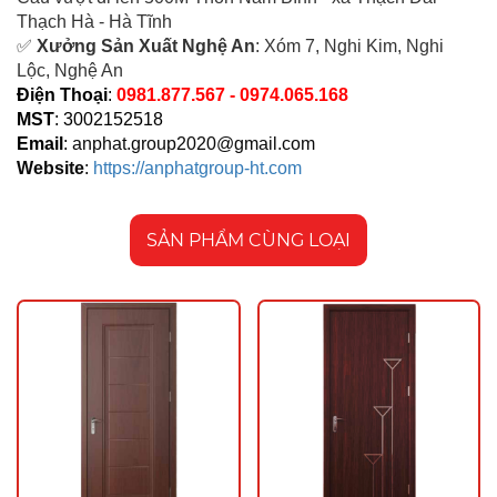
Thạch Hà - Hà Tĩnh
✅
Xưởng Sản Xuất Nghệ An
: Xóm 7, Nghi Kim, Nghi
Lộc, Nghệ An
Điện Thoại
:
0981.877.567 - 0974.065.168
MST
: 3002152518
Email
:
anphat.group2020@gmail.com
Website
:
https://anphatgroup-ht.com
SẢN PHẨM CÙNG LOẠI