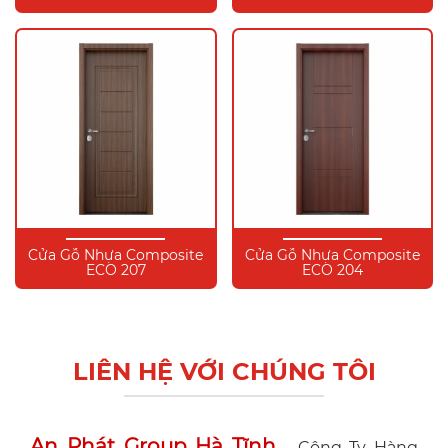
Cửa Gỗ Nhựa Composite
Cửa Gỗ Nhựa Composite
ECO 207
ECO 204
LIÊN HỆ VỚI CHÚNG TÔI
An Phát Group Hà Tĩnh
- Công Ty Hàng