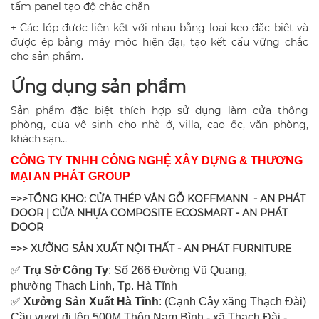
tấm panel tạo độ chắc chắn
+ Các lớp được liên kết với nhau bằng loại keo đặc biệt và
được ép bằng máy móc hiện đại, tạo kết cấu vững chắc
cho sản phẩm.
Ứng dụng sản phẩm
Sản phẩm đặc biệt thích hợp sử dụng làm cửa thông
phòng, cửa vệ sinh cho nhà ở, villa, cao ốc, văn phòng,
khách sạn…
CÔNG TY TNHH CÔNG NGHỆ XÂY DỰNG & THƯƠNG
MẠI AN PHÁT GROUP
=>>TỔNG KHO: CỬA THÉP VÂN GỖ KOFFMANN - AN PHÁT
DOOR | CỬA NHỰA COMPOSITE ECOSMART - AN PHÁT
DOOR
=>> XƯỞNG SẢN XUẤT NỘI THẤT - AN PHÁT FURNITURE
✅
Tr
ụ Sở Công Ty
: Số 266 Đường Vũ Quang,
ph
ường Thạch Linh,
Tp. Hà Tĩnh
✅
Xưởng Sản Xuất Hà Tĩnh
: (Cạnh Cây xăng Thạch Đài)
Cầu vượt đi lên 500M T
hôn Nam Bình - xã Thạch Đài -