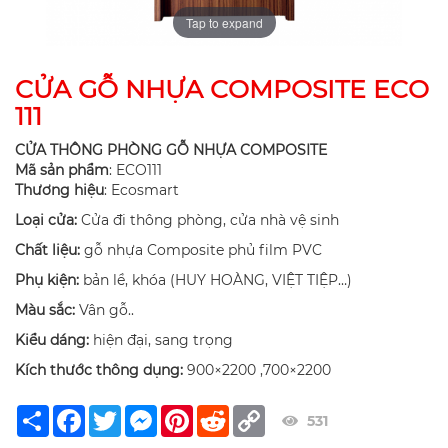
Tap to expand
CỬA GỖ NHỰA COMPOSITE ECO
111
CỬA THÔNG PHÒNG GỖ NHỰA COMPOSITE
Mã sản phẩm
: ECO111
Thương hiệu
: Ecosmart
Loại cửa:
Cửa đi thông phòng, cửa nhà vệ sinh
Chất liệu:
gỗ nhựa Composite phủ film PVC
Phụ kiện:
bản lề, khóa (HUY HOÀNG, VIỆT TIỆP…)
Màu sắc:
Vân gỗ..
Kiểu dáng:
hiện đại, sang trọng
Kích thước thông dụng:
900×2200 ,700×2200
Share
Facebook
Twitter
Messenger
Pinterest
Reddit
Copy
531
Link