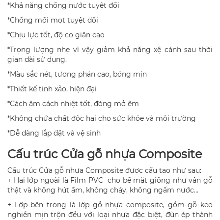
*Khả năng chống nước tuyệt đối
*Chống mối mọt tuyệt đối
*Chịu lực tốt, độ co giãn cao
*Trọng lượng nhẹ vì vậy giảm khả năng xệ cánh sau thời
gian dài sử dụng.
*Màu sắc nét, tương phản cao, bóng mịn
*Thiết kế tinh xảo, hiện đại
*Cách âm cách nhiệt tốt, đóng mở êm
*Không chứa chất độc hại cho sức khỏe và môi trường
*Dễ dàng lắp đặt và vệ sinh
Cấu trúc Cửa gỗ nhựa Composite
Cấu trúc Cửa gỗ nhựa Composite được cấu tạo như sau:
+ Hai lớp ngoài là Film PVC cho bề mặt giống như vân gỗ
thật và không hút ẩm, không cháy, không ngấm nước…
+ Lớp bên trong là lớp gỗ nhựa composite, gồm gỗ keo
nghiền mịn trộn đều với loại nhựa đặc biệt, đùn ép thành