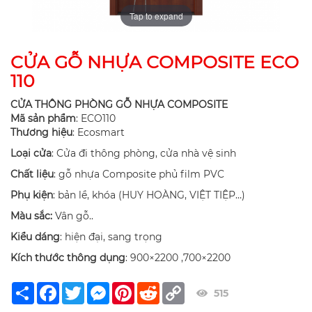
Tap to expand
CỬA GỖ NHỰA COMPOSITE ECO
110
CỬA THÔNG PHÒNG GỖ NHỰA COMPOSITE
Mã sản phẩm
: ECO110
Thương hiệu
: Ecosmart
Loại cửa
: Cửa đi thông phòng, cửa nhà vệ sinh
Chất liệu
: gỗ nhựa Composite phủ film PVC
Phụ kiện
: bản lề, khóa (HUY HOÀNG, VIỆT TIỆP…)
Màu sắc:
Vân gỗ..
Kiểu dáng
: hiện đại, sang trọng
Kích thước thông dụng
: 900×2200 ,700×2200
Share
Facebook
Twitter
Messenger
Pinterest
Reddit
Copy
515
Link