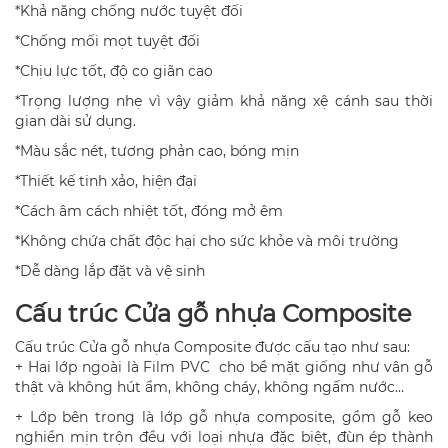
*Khả năng chống nước tuyệt đối
*Chống mối mọt tuyệt đối
*Chịu lực tốt, độ co giãn cao
*Trọng lượng nhẹ vì vậy giảm khả năng xệ cánh sau thời
gian dài sử dụng.
*Màu sắc nét, tương phản cao, bóng mịn
*Thiết kế tinh xảo, hiện đại
*Cách âm cách nhiệt tốt, đóng mở êm
*Không chứa chất độc hại cho sức khỏe và môi trường
*Dễ dàng lắp đặt và vệ sinh
Cấu trúc Cửa gỗ nhựa Composite
Cấu trúc Cửa gỗ nhựa Composite được cấu tạo như sau:
+ Hai lớp ngoài là Film PVC cho bề mặt giống như vân gỗ
thật và không hút ẩm, không cháy, không ngấm nước…
+ Lớp bên trong là lớp gỗ nhựa composite, gồm gỗ keo
nghiền mịn trộn đều với loại nhựa đặc biệt, đùn ép thành