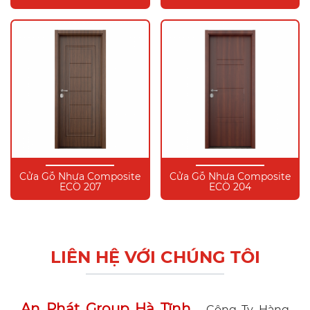
Cửa Gỗ Nhựa Composite
Cửa Gỗ Nhựa Composite
ECO 207
ECO 204
LIÊN HỆ VỚI CHÚNG TÔI
An Phát Group Hà Tĩnh
- Công Ty Hàng