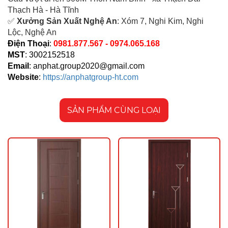
Thạch Hà - Hà Tĩnh
✅
Xưởng Sản Xuất Nghệ An
: Xóm 7, Nghi Kim, Nghi
Lộc, Nghệ An
Điện Thoại
:
0981.877.567 - 0974.065.168
MST
: 3002152518
Email
:
anphat.group2020@gmail.com
Website
:
https://anphatgroup-ht.com
SẢN PHẨM CÙNG LOẠI