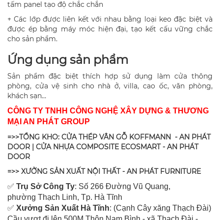
tấm panel tạo độ chắc chắn
+ Các lớp được liên kết với nhau bằng loại keo đặc biệt và
được ép bằng máy móc hiện đại, tạo kết cấu vững chắc
cho sản phẩm.
Ứng dụng sản phẩm
Sản phẩm đặc biệt thích hợp sử dụng làm cửa thông
phòng, cửa vệ sinh cho nhà ở, villa, cao ốc, văn phòng,
khách sạn…
CÔNG TY TNHH CÔNG NGHỆ XÂY DỰNG & THƯƠNG
MẠI AN PHÁT GROUP
=>>TỔNG KHO: CỬA THÉP VÂN GỖ KOFFMANN - AN PHÁT
DOOR | CỬA NHỰA COMPOSITE ECOSMART - AN PHÁT
DOOR
=>> XƯỞNG SẢN XUẤT NỘI THẤT - AN PHÁT FURNITURE
✅
Tr
ụ Sở Công Ty
: Số 266 Đường Vũ Quang,
ph
ường Thạch Linh,
Tp. Hà Tĩnh
✅
Xưởng Sản Xuất Hà Tĩnh
: (Cạnh Cây xăng Thạch Đài)
Cầu vượt đi lên 500M T
hôn Nam Bình - xã Thạch Đài -