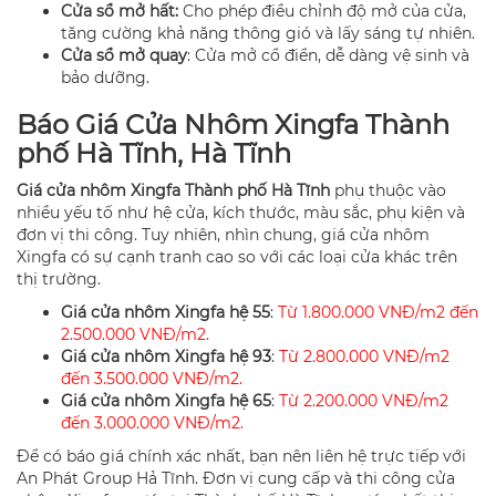
Cửa sổ mở hất:
Cho phép điều chỉnh độ mở của cửa,
tăng cường khả năng thông gió và lấy sáng tự nhiên.
Cửa sổ mở quay
: Cửa mở cổ điển, dễ dàng vệ sinh và
bảo dưỡng.
Báo Giá Cửa Nhôm Xingfa Thành
phố Hà Tĩnh, Hà Tĩnh
Giá cửa nhôm Xingfa Thành phố Hà Tĩnh
phụ thuộc vào
nhiều yếu tố như hệ cửa, kích thước, màu sắc, phụ kiện và
đơn vị thi công. Tuy nhiên, nhìn chung, giá cửa nhôm
Xingfa có sự cạnh tranh cao so với các loại cửa khác trên
thị trường.
Giá cửa nhôm Xingfa hệ 55
:
Từ 1.800.000 VNĐ/m2 đến
2.500.000 VNĐ/m2.
Giá cửa nhôm Xingfa hệ 93
:
Từ 2.800.000 VNĐ/m2
đến 3.500.000 VNĐ/m2.
Giá cửa nhôm Xingfa hệ 65
:
Từ 2.200.000 VNĐ/m2
đến 3.000.000 VNĐ/m2.
Để có báo giá chính xác nhất, bạn nên liên hệ trực tiếp với
An Phát Group Hả Tĩnh. Đơn vị cung cấp và thi công cửa