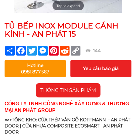
Tap to expand
TỦ BẾP INOX MODULE CÁNH
KÍNH - AN PHÁT 15
Share
Facebook
Twitter
Messenger
Pinterest
Reddit
Copy
144
Link
Hotline
Yêu cầu báo giá
0981.877.567
THÔNG TIN SẢN PHẨM
CÔNG TY TNHH CÔNG NGHỆ XÂY DỰNG & THƯƠNG
MẠI AN PHÁT GROUP
=>>TỔNG KHO: CỬA THÉP VÂN GỖ KOFFMANN - AN PHÁT
DOOR | CỬA NHỰA COMPOSITE ECOSMART - AN PHÁT
DOOR