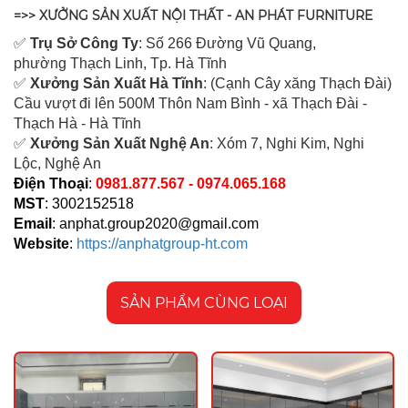
=>> XƯỞNG SẢN XUẤT NỘI THẤT - AN PHÁT FURNITURE
✅
Tr
ụ Sở Công Ty
: Số 266 Đường Vũ Quang,
ph
ường Thạch Linh,
Tp. Hà Tĩnh
✅
Xưởng Sản Xuất Hà Tĩnh
: (Cạnh Cây xăng Thạch Đài)
Cầu vượt đi lên 500M T
hôn Nam Bình - xã Thạch Đài -
Thạch Hà - Hà Tĩnh
✅
Xưởng Sản Xuất Nghệ An
: Xóm 7, Nghi Kim, Nghi
Lộc, Nghệ An
Điện Thoại
:
0981.877.567 - 0974.065.168
MST
: 3002152518
Email
:
anphat.group2020@gmail.com
Website
:
https://anphatgroup-ht.com
SẢN PHẨM CÙNG LOẠI