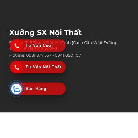
Xưởng SX Nội Thất
Địa chỉ: TL3 Thạch Đài, Hà Tĩnh (Cách Cầu Vượt Đường
Tư Vấn Cửa
Tránh TP Hà Tĩnh 500M)
Hotline: 0981.877.567 - 0941.090.107
Tư Vấn Nội Thất
Bán Hàng
Công Ty Tnhh Công Nghệ Xây Dựng Và Thương Mại An Phát Group
MST: 3002152518 | Ngày Cấp: 06/02/2020