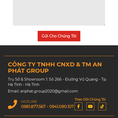
Gửi Cho Chúng Tôi
CÔNG TY TNHH CNXD & TM AN
PHÁT GROUP
Trụ Sở & Showroom 1: Số 266 - Đường Vũ Quang - Tp.
Hà Tĩnh - Hà Tĩnh
Email: anphat.group2020@gmail.com
Theo Dõi Chúng Tôi
HOTLINE
0981.877.567 - 0941.090.107