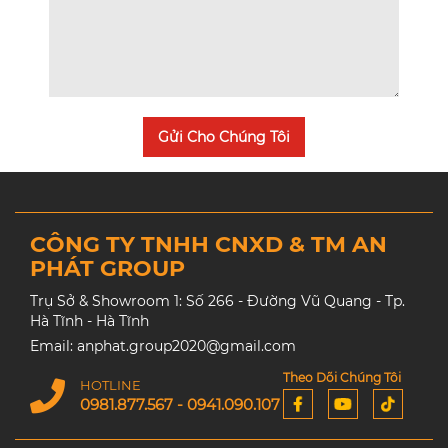
Gửi Cho Chúng Tôi
CÔNG TY TNHH CNXD & TM AN
PHÁT GROUP
Trụ Sở & Showroom 1: Số 266 - Đường Vũ Quang - Tp.
Hà Tĩnh - Hà Tĩnh
Email: anphat.group2020@gmail.com
Theo Dõi Chúng Tôi
HOTLINE
0981.877.567 - 0941.090.107