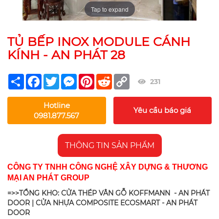
Tap to expand
TỦ BẾP INOX MODULE CÁNH
KÍNH - AN PHÁT 28
Share
Facebook
Twitter
Messenger
Pinterest
Reddit
Copy
231
Link
Hotline
Yêu cầu báo giá
0981.877.567
THÔNG TIN SẢN PHẨM
CÔNG TY TNHH CÔNG NGHỆ XÂY DỰNG & THƯƠNG
MẠI AN PHÁT GROUP
=>>TỔNG KHO: CỬA THÉP VÂN GỖ KOFFMANN - AN PHÁT
DOOR | CỬA NHỰA COMPOSITE ECOSMART - AN PHÁT
DOOR