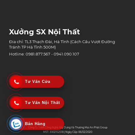
Xưởng SX Nội Thất
Địa chỉ: TL3 Thạch Đài, Hà Tĩnh (Cách Cầu Vượt Đường
Tránh TP Hà Tĩnh 500M)
Hotline: 0981.877.567 - 0941.090.107
Tư Vấn Cửa
Tư Vấn Nội Thất
Bán Hàng
Công Ty Tnhh Công Nghệ Xây Dựng Và Thương Mại An Phát Group
MST: 3002152518 | Ngày Cấp: 06/02/2020