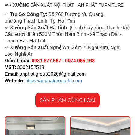
=>> XƯỞNG SẢN XUẤT NỘI THẤT - AN PHÁT FURNITURE
✅
Tr
ụ Sở Công Ty
: Số 266 Đường Vũ Quang,
ph
ường Thạch Linh,
Tp. Hà Tĩnh
✅
Xưởng Sản Xuất Hà Tĩnh
: (Cạnh Cây xăng Thạch Đài)
Cầu vượt đi lên 500M T
hôn Nam Bình - xã Thạch Đài -
Thạch Hà - Hà Tĩnh
✅
Xưởng Sản Xuất Nghệ An
: Xóm 7, Nghi Kim, Nghi
Lộc, Nghệ An
Điện Thoại
:
0981.877.567 - 0974.065.168
MST
: 3002152518
Email
:
anphat.group2020@gmail.com
Website
:
https://anphatgroup-ht.com
SẢN PHẨM CÙNG LOẠI