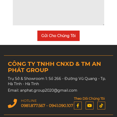
Gửi Cho Chúng Tôi
CÔNG TY TNHH CNXD & TM AN
PHÁT GROUP
Trụ Sở & Showroom 1: Số 266 - Đường Vũ Quang - Tp.
Hà Tĩnh - Hà Tĩnh
Email: anphat.group2020@gmail.com
Theo Dõi Chúng Tôi
HOTLINE
0981.877.567 - 0941.090.107