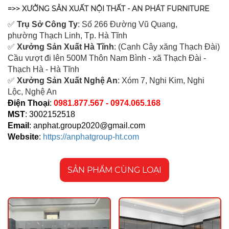
=>> XƯỞNG SẢN XUẤT NỘI THẤT - AN PHÁT FURNITURE
✅
Tr
ụ Sở Công Ty
: Số 266 Đường Vũ Quang,
ph
ường Thạch Linh,
Tp. Hà Tĩnh
✅
Xưởng Sản Xuất Hà Tĩnh
: (Cạnh Cây xăng Thạch Đài)
Cầu vượt đi lên 500M T
hôn Nam Bình - xã Thạch Đài -
Thạch Hà - Hà Tĩnh
✅
Xưởng Sản Xuất Nghệ An
: Xóm 7, Nghi Kim, Nghi
Lộc, Nghệ An
Điện Thoại
:
0981.877.567 - 0974.065.168
MST
: 3002152518
Email
:
anphat.group2020@gmail.com
Website
:
https://anphatgroup-ht.com
SẢN PHẨM CÙNG LOẠI