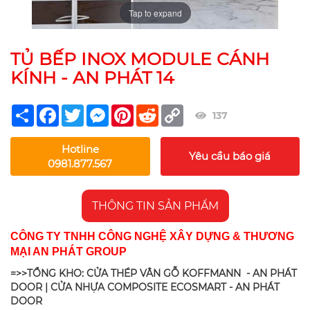
Tap to expand
TỦ BẾP INOX MODULE CÁNH
KÍNH - AN PHÁT 14
Share
Facebook
Twitter
Messenger
Pinterest
Reddit
Copy
137
Link
Hotline
Yêu cầu báo giá
0981.877.567
THÔNG TIN SẢN PHẨM
CÔNG TY TNHH CÔNG NGHỆ XÂY DỰNG & THƯƠNG
MẠI AN PHÁT GROUP
=>>TỔNG KHO: CỬA THÉP VÂN GỖ KOFFMANN - AN PHÁT
DOOR | CỬA NHỰA COMPOSITE ECOSMART - AN PHÁT
DOOR