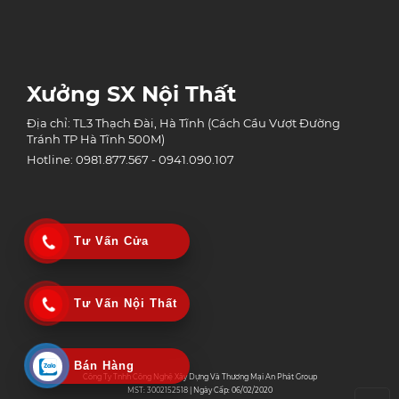
Xưởng SX Nội Thất
Địa chỉ: TL3 Thạch Đài, Hà Tĩnh (Cách Cầu Vượt Đường
Tránh TP Hà Tĩnh 500M)
Hotline: 0981.877.567 - 0941.090.107
Tư Vấn Cửa
Tư Vấn Nội Thất
Bán Hàng
Công Ty Tnhh Công Nghệ Xây Dựng Và Thương Mại An Phát Group
MST: 3002152518 | Ngày Cấp: 06/02/2020