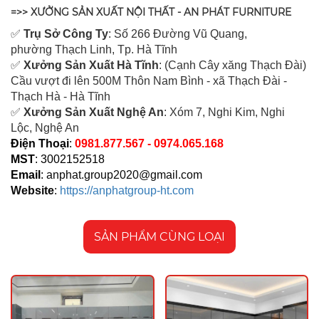
=>> XƯỞNG SẢN XUẤT NỘI THẤT - AN PHÁT FURNITURE
✅
Tr
ụ Sở Công Ty
: Số 266 Đường Vũ Quang,
ph
ường Thạch Linh,
Tp. Hà Tĩnh
✅
Xưởng Sản Xuất Hà Tĩnh
: (Cạnh Cây xăng Thạch Đài)
Cầu vượt đi lên 500M T
hôn Nam Bình - xã Thạch Đài -
Thạch Hà - Hà Tĩnh
✅
Xưởng Sản Xuất Nghệ An
: Xóm 7, Nghi Kim, Nghi
Lộc, Nghệ An
Điện Thoại
:
0981.877.567 - 0974.065.168
MST
: 3002152518
Email
:
anphat.group2020@gmail.com
Website
:
https://anphatgroup-ht.com
SẢN PHẨM CÙNG LOẠI