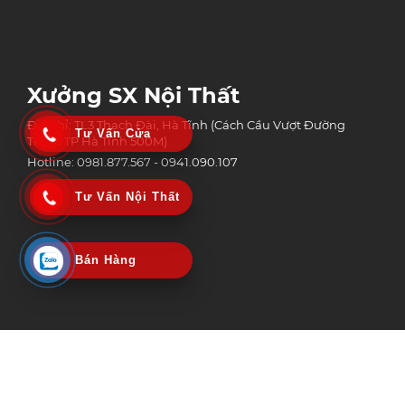
Xưởng SX Nội Thất
Địa chỉ: TL3 Thạch Đài, Hà Tĩnh (Cách Cầu Vượt Đường
Tư Vấn Cửa
Tránh TP Hà Tĩnh 500M)
Hotline: 0981.877.567 - 0941.090.107
Tư Vấn Nội Thất
Bán Hàng
Công Ty Tnhh Công Nghệ Xây Dựng Và Thương Mại An Phát Group
MST: 3002152518 | Ngày Cấp: 06/02/2020