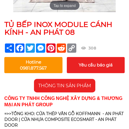
Tap to expand
TỦ BẾP INOX MODULE CÁNH
KÍNH - AN PHÁT 08
Share
Facebook
Twitter
Messenger
Pinterest
Reddit
Copy
308
Link
Hotline
Yêu cầu báo giá
0981.877.567
THÔNG TIN SẢN PHẨM
CÔNG TY TNHH CÔNG NGHỆ XÂY DỰNG & THƯƠNG
MẠI AN PHÁT GROUP
=>>TỔNG KHO: CỬA THÉP VÂN GỖ KOFFMANN - AN PHÁT
DOOR | CỬA NHỰA COMPOSITE ECOSMART - AN PHÁT
DOOR