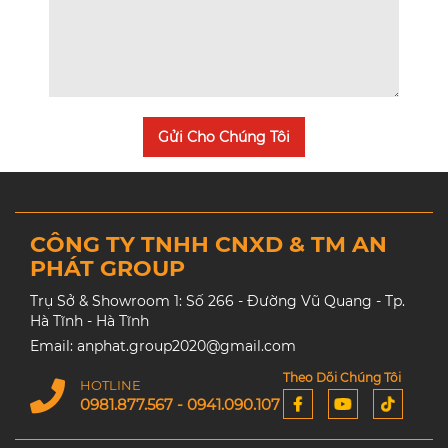
Gửi Cho Chúng Tôi
CÔNG TY TNHH CNXD & TM AN
PHÁT GROUP
Trụ Sở & Showroom 1: Số 266 - Đường Vũ Quang - Tp.
Hà Tĩnh - Hà Tĩnh
Email: anphat.group2020@gmail.com
Theo Dõi Chúng Tôi
HOTLINE
0981.877.567 - 0941.090.107