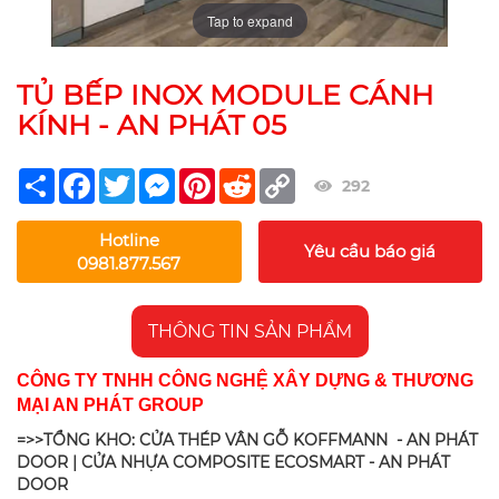
Tap to expand
TỦ BẾP INOX MODULE CÁNH
KÍNH - AN PHÁT 05
Share
Facebook
Twitter
Messenger
Pinterest
Reddit
Copy
292
Link
Hotline
Yêu cầu báo giá
0981.877.567
THÔNG TIN SẢN PHẨM
CÔNG TY TNHH CÔNG NGHỆ XÂY DỰNG & THƯƠNG
MẠI AN PHÁT GROUP
=>>TỔNG KHO: CỬA THÉP VÂN GỖ KOFFMANN - AN PHÁT
DOOR | CỬA NHỰA COMPOSITE ECOSMART - AN PHÁT
DOOR