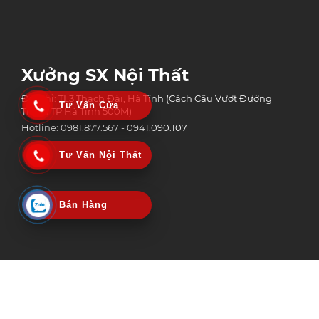
Xưởng SX Nội Thất
Địa chỉ: TL3 Thạch Đài, Hà Tĩnh (Cách Cầu Vượt Đường
Tư Vấn Cửa
Tránh TP Hà Tĩnh 500M)
Hotline: 0981.877.567 - 0941.090.107
Tư Vấn Nội Thất
Bán Hàng
Công Ty Tnhh Công Nghệ Xây Dựng Và Thương Mại An Phát Group
MST: 3002152518 | Ngày Cấp: 06/02/2020