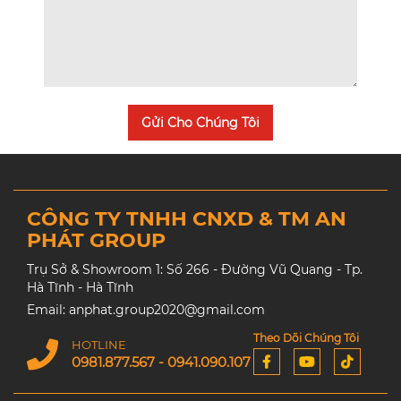
Gửi Cho Chúng Tôi
CÔNG TY TNHH CNXD & TM AN
PHÁT GROUP
Trụ Sở & Showroom 1: Số 266 - Đường Vũ Quang - Tp.
Hà Tĩnh - Hà Tĩnh
Email: anphat.group2020@gmail.com
Theo Dõi Chúng Tôi
HOTLINE
0981.877.567 - 0941.090.107