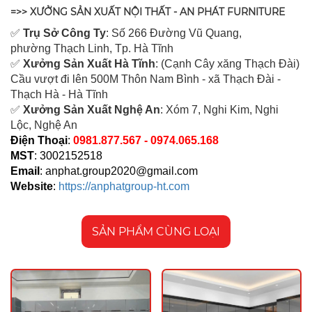
=>> XƯỞNG SẢN XUẤT NỘI THẤT - AN PHÁT FURNITURE
✅
Tr
ụ Sở Công Ty
: Số 266 Đường Vũ Quang,
ph
ường Thạch Linh,
Tp. Hà Tĩnh
✅
Xưởng Sản Xuất Hà Tĩnh
: (Cạnh Cây xăng Thạch Đài)
Cầu vượt đi lên 500M T
hôn Nam Bình - xã Thạch Đài -
Thạch Hà - Hà Tĩnh
✅
Xưởng Sản Xuất Nghệ An
: Xóm 7, Nghi Kim, Nghi
Lộc, Nghệ An
Điện Thoại
:
0981.877.567 - 0974.065.168
MST
: 3002152518
Email
:
anphat.group2020@gmail.com
Website
:
https://anphatgroup-ht.com
SẢN PHẨM CÙNG LOẠI