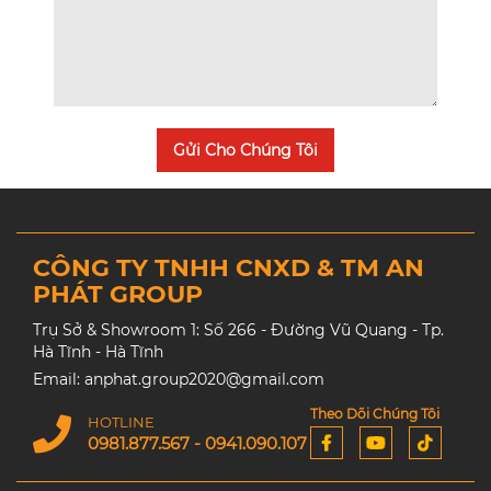
Gửi Cho Chúng Tôi
CÔNG TY TNHH CNXD & TM AN
PHÁT GROUP
Trụ Sở & Showroom 1: Số 266 - Đường Vũ Quang - Tp.
Hà Tĩnh - Hà Tĩnh
Email: anphat.group2020@gmail.com
Theo Dõi Chúng Tôi
HOTLINE
0981.877.567 - 0941.090.107