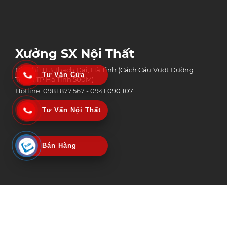
Xưởng SX Nội Thất
Địa chỉ: TL3 Thạch Đài, Hà Tĩnh (Cách Cầu Vượt Đường
Tư Vấn Cửa
Tránh TP Hà Tĩnh 500M)
Hotline: 0981.877.567 - 0941.090.107
Tư Vấn Nội Thất
Bán Hàng
Công Ty Tnhh Công Nghệ Xây Dựng Và Thương Mại An Phát Group
MST: 3002152518 | Ngày Cấp: 06/02/2020