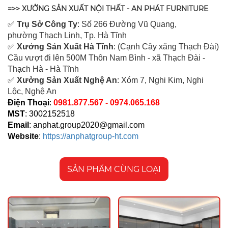
=>> XƯỞNG SẢN XUẤT NỘI THẤT - AN PHÁT FURNITURE
✅
Tr
ụ Sở Công Ty
: Số 266 Đường Vũ Quang,
ph
ường Thạch Linh,
Tp. Hà Tĩnh
✅
Xưởng Sản Xuất Hà Tĩnh
: (Cạnh Cây xăng Thạch Đài)
Cầu vượt đi lên 500M T
hôn Nam Bình - xã Thạch Đài -
Thạch Hà - Hà Tĩnh
✅
Xưởng Sản Xuất Nghệ An
: Xóm 7, Nghi Kim, Nghi
Lộc, Nghệ An
Điện Thoại
:
0981.877.567 - 0974.065.168
MST
: 3002152518
Email
:
anphat.group2020@gmail.com
Website
:
https://anphatgroup-ht.com
SẢN PHẨM CÙNG LOẠI