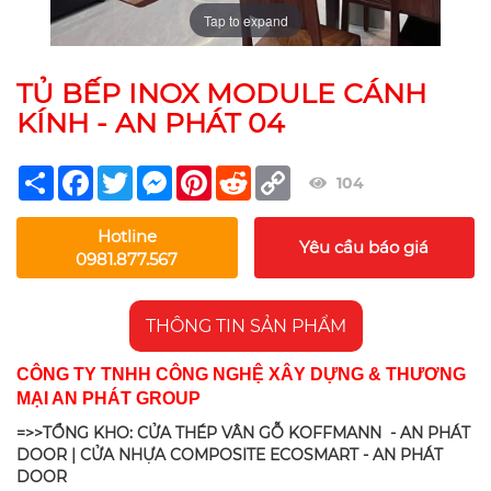
Tap to expand
TỦ BẾP INOX MODULE CÁNH
KÍNH - AN PHÁT 04
Share
Facebook
Twitter
Messenger
Pinterest
Reddit
Copy
104
Link
Hotline
Yêu cầu báo giá
0981.877.567
THÔNG TIN SẢN PHẨM
CÔNG TY TNHH CÔNG NGHỆ XÂY DỰNG & THƯƠNG
MẠI AN PHÁT GROUP
=>>TỔNG KHO: CỬA THÉP VÂN GỖ KOFFMANN - AN PHÁT
DOOR | CỬA NHỰA COMPOSITE ECOSMART - AN PHÁT
DOOR