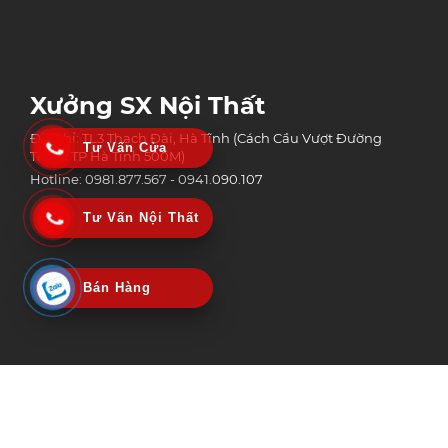
Xưởng SX Nội Thất
Địa chỉ: TL3 Thạch Đài, Hà Tĩnh (Cách Cầu Vượt Đường
Tư Vấn Cửa
Tránh TP Hà Tĩnh 500M)
Hotline: 0981.877.567 - 0941.090.107
Tư Vấn Nội Thất
Bán Hàng
Công Ty Tnhh Công Nghệ Xây Dựng Và Thương Mại An Phát Group
MST: 3002152518 | Ngày Cấp: 06/02/2020