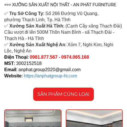
=>> XƯỞNG SẢN XUẤT NỘI THẤT - AN PHÁT FURNITURE
✅
Tr
ụ Sở Công Ty
: Số 266 Đường Vũ Quang,
ph
ường Thạch Linh,
Tp. Hà Tĩnh
✅
Xưởng Sản Xuất Hà Tĩnh
: (Cạnh Cây xăng Thạch Đài)
Cầu vượt đi lên 500M T
hôn Nam Bình - xã Thạch Đài -
Thạch Hà - Hà Tĩnh
✅
Xưởng Sản Xuất Nghệ An
: Xóm 7, Nghi Kim, Nghi
Lộc, Nghệ An
Điện Thoại
:
0981.877.567 - 0974.065.168
MST
: 3002152518
Email
:
anphat.group2020@gmail.com
Website
:
https://anphatgroup-ht.com
SẢN PHẨM CÙNG LOẠI