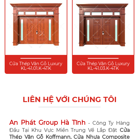
Cửa Thép Vân Gỗ Luxury
Cửa Thép Vân Gỗ Luxury
KL-41.01.K-4TK
KL-41.03.K-4TK
LIÊN HỆ VỚI CHÚNG TÔI
An Phát Group Hà Tĩnh
- Công Ty Hàng
Đầu Tại Khu Vực Miền Trung Về Lắp Đặt
Cửa
Thép Vân Gỗ Koffmann, Cửa Nhựa Composite