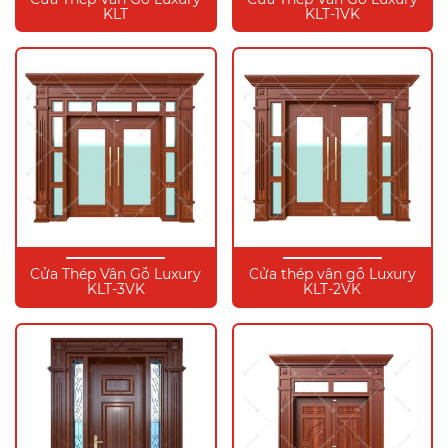
KLT
KLT-1VK
Cửa Thép Vân Gỗ Luxury
Cửa thép vân gỗ Luxury
KLT-3VK
KLT-2VK