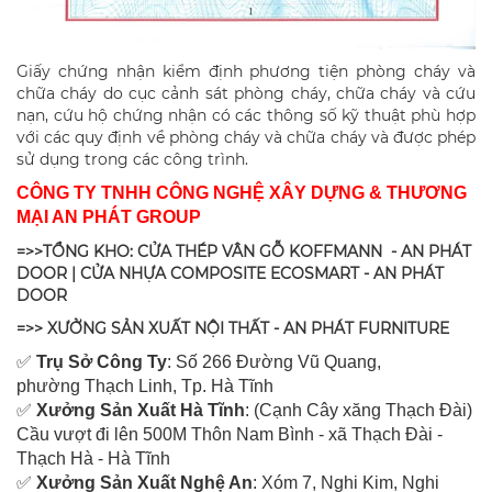
Giấy chứng nhận kiểm định phương tiện phòng cháy và
chữa cháy do cục cảnh sát phòng cháy, chữa cháy và cứu
nạn, cứu hộ chứng nhận có các thông số kỹ thuật phù hợp
với các quy định về phòng cháy và chữa cháy và được phép
sử dụng trong các công trình.
CÔNG TY TNHH CÔNG NGHỆ XÂY DỰNG & THƯƠNG
MẠI AN PHÁT GROUP
=>>TỔNG KHO: CỬA THÉP VÂN GỖ KOFFMANN - AN PHÁT
DOOR | CỬA NHỰA COMPOSITE ECOSMART - AN PHÁT
DOOR
=>> XƯỞNG SẢN XUẤT NỘI THẤT - AN PHÁT FURNITURE
✅
Tr
ụ Sở Công Ty
: Số 266 Đường Vũ Quang,
ph
ường Thạch Linh,
Tp. Hà Tĩnh
✅
Xưởng Sản Xuất Hà Tĩnh
: (Cạnh Cây xăng Thạch Đài)
Cầu vượt đi lên 500M T
hôn Nam Bình - xã Thạch Đài -
Thạch Hà - Hà Tĩnh
✅
Xưởng Sản Xuất Nghệ An
: Xóm 7, Nghi Kim, Nghi