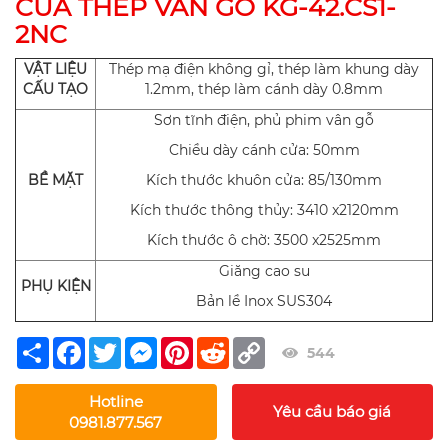
CỬA THÉP VÂN GỖ KG-42.CS1-
2NC
VẬT LIỆU
Thép mạ điện không gỉ, thép làm khung dày
CẤU TẠO
1.2mm, thép làm cánh dày 0.8mm
Sơn tĩnh điện, phủ phim vân gỗ
Chiều dày cánh cửa: 50mm
BỀ MẶT
Kích thước khuôn cửa: 85/130mm
Kích thước thông thủy: 3410 x2120mm
Kích thước ô chờ: 3500 x2525mm
Giăng cao su
PHỤ KIỆN
Bản lề Inox SUS304
Share
Facebook
Twitter
Messenger
Pinterest
Reddit
Copy
544
Link
Hotline
Yêu cầu báo giá
0981.877.567