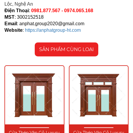
Lộc, Nghệ An
Điện Thoại
:
0981.877.567 - 0974.065.168
MST
: 3002152518
Email
:
anphat.group2020@gmail.com
Website
:
https://anphatgroup-ht.com
SẢN PHẨM CÙNG LOẠI
Cửa Thép Vân Gỗ Luxury
Cửa Thép Vân Gỗ Luxury