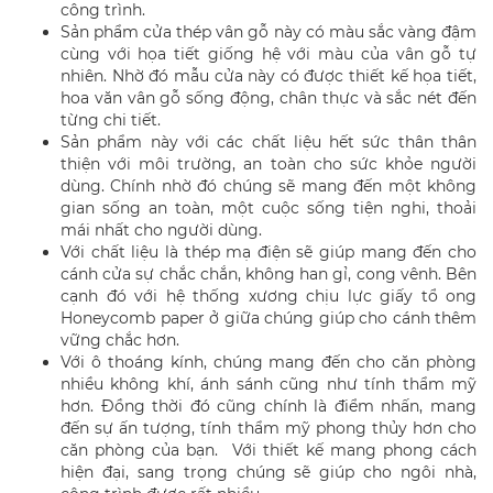
công trình.
Sản phẩm cửa thép vân gỗ này có màu sắc vàng đậm
cùng với họa tiết giống hệ với màu của vân gỗ tự
nhiên. Nhờ đó mẫu cửa này có được thiết kế họa tiết,
hoa văn vân gỗ sống động, chân thực và sắc nét đến
từng chi tiết.
Sản phẩm này với các chất liệu hết sức thân thân
thiện với môi trường, an toàn cho sức khỏe người
dùng. Chính nhờ đó chúng sẽ mang đến một không
gian sống an toàn, một cuộc sống tiện nghi, thoải
mái nhất cho người dùng.
Với chất liệu là thép mạ điện sẽ giúp mang đến cho
cánh cửa sự chắc chắn, không han gỉ, cong vênh. Bên
cạnh đó với hệ thống xương chịu lực giấy tổ ong
Honeycomb paper ở giữa chúng giúp cho cánh thêm
vững chắc hơn.
Với ô thoáng kính, chúng mang đến cho căn phòng
nhiều không khí, ánh sánh cũng như tính thẩm mỹ
hơn. Đồng thời đó cũng chính là điểm nhấn, mang
đến sự ấn tượng, tính thẩm mỹ phong thủy hơn cho
căn phòng của bạn. Với thiết kế mang phong cách
hiện đại, sang trọng chúng sẽ giúp cho ngôi nhà,