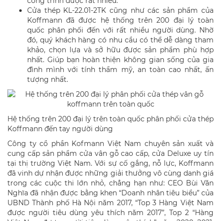
công trình được rất nhiều.
Cửa thép KL-22.01-2TK cũng như các sản phẩm của
Koffmann đã được hệ thống trên 200 đại lý toàn
quốc phân phối đến với rất nhiều người dùng. Nhờ
đó, quý khách hàng có nhu cầu có thể dễ dàng tham
khảo, chọn lựa và sở hữu được sản phẩm phù hợp
nhất. Giúp bạn hoàn thiện không gian sống của gia
đình mình với tính thẩm mỹ, an toàn cao nhất, ấn
tượng nhất.
Hệ thống trên 200 đại lý trên toàn quốc phân phối cửa thép
Koffmann đến tay người dùng
Công ty cổ phần Kofmann Việt Nam chuyên sản xuất và
cung cấp sản phẩm cửa vân gỗ cao cấp, cửa Deluxe uy tín
tại thị trường Việt Nam. Với sự cố gắng, nỗ lực, Koffmann
đã vinh dự nhận được những giải thưởng vô cùng danh giá
trong các cuộc thi lớn nhỏ, chẳng hạn như: CEO Bùi Văn
Nghĩa đã nhận được bằng khen “Doanh nhân tiêu biểu” của
UBND Thành phố Hà Nội năm 2017, “Top 3 Hàng Việt Nam
được người tiêu dùng yêu thích năm 2017”, Top 2 “Hàng