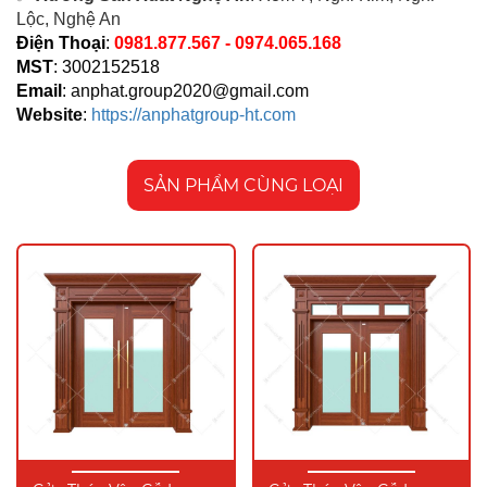
Lộc, Nghệ An
Điện Thoại
:
0981.877.567 - 0974.065.168
MST
: 3002152518
Email
:
anphat.group2020@gmail.com
Website
:
https://anphatgroup-ht.com
SẢN PHẨM CÙNG LOẠI