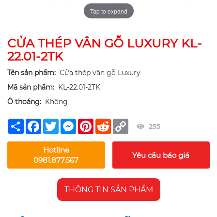
Tap to expand
CỬA THÉP VÂN GỖ LUXURY KL-
22.01-2TK
Tên sản phẩm:
Cửa thép vân gỗ Luxury
Mã sản phẩm:
KL-22.01-2TK
Ô thoáng:
Không
Share
Facebook
Twitter
Messenger
Pinterest
Reddit
Copy
255
Link
Hotline
Yêu cầu báo giá
0981.877.567
THÔNG TIN SẢN PHẨM