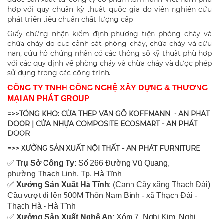
hợp với quy chuẩn kỹ thuật quốc gia do viện nghiên cứu
phát triển tiêu chuẩn chất lượng cấp
Giấy chứng nhận kiểm định phương tiện phòng cháy và
chữa cháy do cục cảnh sát phòng cháy, chữa cháy và cứu
nạn, cứu hộ chứng nhận có các thông số kỹ thuật phù hợp
với các quy định về phòng cháy và chữa cháy và được phép
sử dụng trong các công trình.
CÔNG TY TNHH CÔNG NGHỆ XÂY DỰNG & THƯƠNG
MẠI AN PHÁT GROUP
=>>TỔNG KHO: CỬA THÉP VÂN GỖ KOFFMANN - AN PHÁT
DOOR | CỬA NHỰA COMPOSITE ECOSMART - AN PHÁT
DOOR
=>> XƯỞNG SẢN XUẤT NỘI THẤT - AN PHÁT FURNITURE
✅
Tr
ụ Sở Công Ty
: Số 266 Đường Vũ Quang,
ph
ường Thạch Linh,
Tp. Hà Tĩnh
✅
Xưởng Sản Xuất Hà Tĩnh
: (Cạnh Cây xăng Thạch Đài)
Cầu vượt đi lên 500M T
hôn Nam Bình - xã Thạch Đài -
Thạch Hà - Hà Tĩnh
✅
Xưởng Sản Xuất Nghệ An
: Xóm 7, Nghi Kim, Nghi