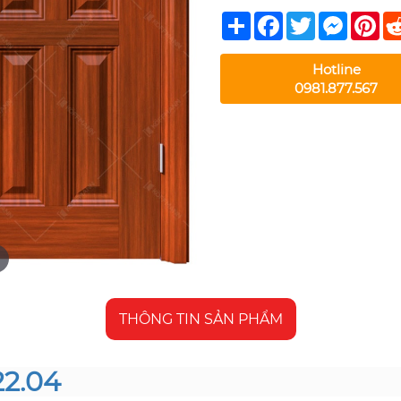
Share
Facebook
Twitter
Messeng
Pin
Hotline
0981.877.567
THÔNG TIN SẢN PHẨM
22.04