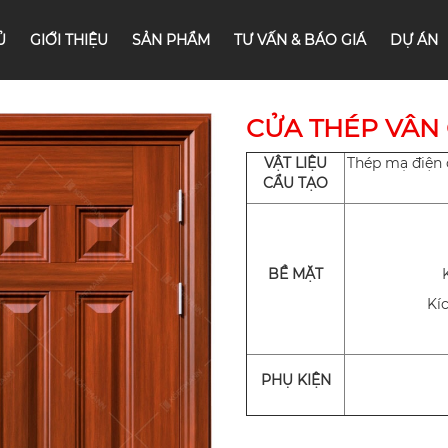
Ủ
GIỚI THIỆU
SẢN PHẨM
TƯ VẤN & BÁO GIÁ
DỰ ÁN
CỬA THÉP VÂN 
VẬT LIỆU
Thép mạ điện 
CẨU TẠO
BỀ MẶT
Kí
PHỤ KIỆN