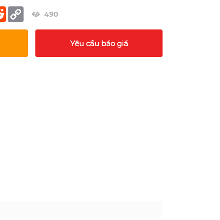
er
terest
Reddit
Copy
490
Link
Yêu cầu báo giá