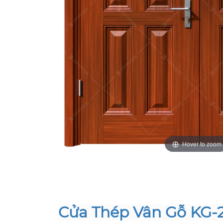
Hover to zoom
Cửa Thép Vân Gỗ KG-