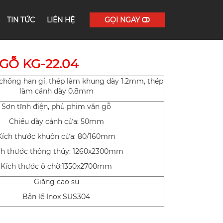
TIN TỨC
LIÊN HỆ
GỌI NGAY
GỖ KG-22.04
chống han gỉ, thép làm khung dày 1.2mm, thép
làm cánh dày 0.8mm
Sơn tĩnh điện, phủ phim vân gỗ
Chiều dày cánh cửa: 50mm
Kích thước khuôn cửa: 80/160mm
ch thước thông thủy: 1260x2300mm
Kích thước ô chờ:1350x2700mm
Giăng cao su
Bản lề Inox SUS304