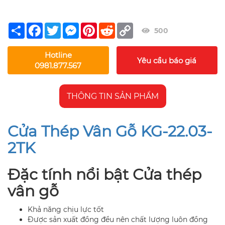
Share
Facebook
Twitter
Messenger
Pinterest
Reddit
Copy
500
Link
Hotline
Yêu cầu báo giá
0981.877.567
THÔNG TIN SẢN PHẨM
Cửa Thép Vân Gỗ KG-22.03-
2TK
Đặc tính nổi bật Cửa thép
vân gỗ
Khả năng chịu lực tốt
Được sản xuất đồng đều nên chất lượng luôn đồng