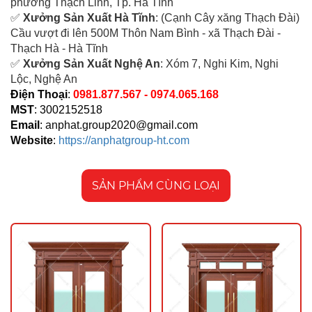
ph
ường Thạch Linh,
Tp. Hà Tĩnh
✅
Xưởng Sản Xuất Hà Tĩnh
: (Cạnh Cây xăng Thạch Đài)
Cầu vượt đi lên 500M T
hôn Nam Bình - xã Thạch Đài -
Thạch Hà - Hà Tĩnh
✅
Xưởng Sản Xuất Nghệ An
: Xóm 7, Nghi Kim, Nghi
Lộc, Nghệ An
Điện Thoại
:
0981.877.567 - 0974.065.168
MST
: 3002152518
Email
:
anphat.group2020@gmail.com
Website
:
https://anphatgroup-ht.com
SẢN PHẨM CÙNG LOẠI