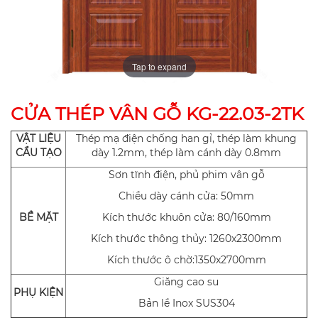
Tap to expand
CỬA THÉP VÂN GỖ KG-22.03-2TK
VẬT LIỆU
Thép mạ điện chống han gỉ, thép làm khung
CẨU TẠO
dày 1.2mm, thép làm cánh dày 0.8mm
Sơn tĩnh điện, phủ phim vân gỗ
Chiều dày cánh cửa: 50mm
BỀ MẶT
Kích thước khuôn cửa: 80/160mm
Kích thước thông thủy: 1260x2300mm
Kích thước ô chờ:1350x2700mm
Giăng cao su
PHỤ KIỆN
Bản lề Inox SUS304