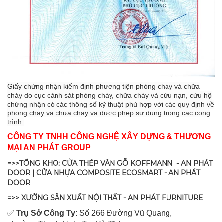
Giấy chứng nhận kiểm định phương tiện phòng cháy và chữa
cháy do cục cảnh sát phòng cháy, chữa cháy và cứu nạn, cứu hộ
chứng nhận có các thông số kỹ thuật phù hợp với các quy định về
phòng cháy và chữa cháy và được phép sử dụng trong các công
trình.
CÔNG TY TNHH CÔNG NGHỆ XÂY DỰNG & THƯƠNG
MẠI AN PHÁT GROUP
=>>TỔNG KHO: CỬA THÉP VÂN GỖ KOFFMANN - AN PHÁT
DOOR | CỬA NHỰA COMPOSITE ECOSMART - AN PHÁT
DOOR
=>> XƯỞNG SẢN XUẤT NỘI THẤT - AN PHÁT FURNITURE
✅
Tr
ụ Sở Công Ty
: Số 266 Đường Vũ Quang,