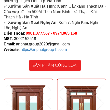
ph
ường Thạch Linh,
Tp. Hà Tĩnh
✅
Xưởng Sản Xuất Hà Tĩnh
: (Cạnh Cây xăng Thạch Đài)
Cầu vượt đi lên 500M T
hôn Nam Bình - xã Thạch Đài -
Thạch Hà - Hà Tĩnh
✅
Xưởng Sản Xuất Nghệ An
: Xóm 7, Nghi Kim, Nghi
Lộc, Nghệ An
Điện Thoại
:
0981.877.567 - 0974.065.168
MST
: 3002152518
Email
:
anphat.group2020@gmail.com
Website
:
https://anphatgroup-ht.com
SẢN PHẨM CÙNG LOẠI