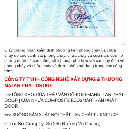
Giấy chứng nhận kiểm định phương tiện phòng cháy và chữa
cháy do cục cảnh sát phòng cháy, chữa cháy và cứu nạn, cứu hộ
chứng nhận có các thông số kỹ thuật phù hợp với các quy định về
phòng cháy và chữa cháy và được phép sử dụng trong các công
trình.
CÔNG TY TNHH CÔNG NGHỆ XÂY DỰNG & THƯƠNG
MẠI AN PHÁT GROUP
=>>TỔNG KHO: CỬA THÉP VÂN GỖ KOFFMANN - AN PHÁT
DOOR | CỬA NHỰA COMPOSITE ECOSMART - AN PHÁT
DOOR
=>> XƯỞNG SẢN XUẤT NỘI THẤT - AN PHÁT FURNITURE
✅
Tr
ụ Sở Công Ty
: Số 266 Đường Vũ Quang,