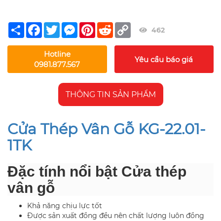
Share
Facebook
Twitter
Messenger
Pinterest
Reddit
Copy
462
Link
Hotline
Yêu cầu báo giá
0981.877.567
THÔNG TIN SẢN PHẨM
Cửa Thép Vân Gỗ KG-22.01-
1TK
Đặc tính nổi bật Cửa thép
vân gỗ
Khả năng chịu lực tốt
Được sản xuất đồng đều nên chất lượng luôn đồng