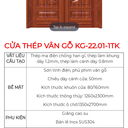
Tap to expand
CỬA THÉP VÂN GỖ KG-22.01-1TK
VẬT LIỆU
Thép mạ điện chống han gỉ, thép làm khung
CẨU TẠO
dày 1.2mm, thép làm cánh dày 0.8mm
Sơn tĩnh điện, phủ phim vân gỗ
Chiều dày cánh cửa: 50mm
BỀ MẶT
Kích thước khuôn cửa: 80/160mm
Kích thước thông thủy: 1260x2300mm
Kích thước ô chờ:1350x2700mm
Giăng cao su
PHỤ KIỆN
Bản lề Inox SUS304