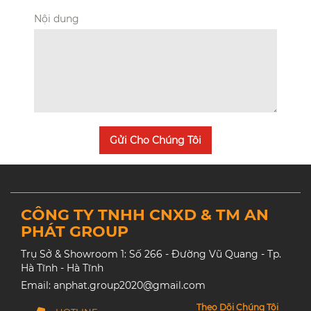
Nội dung
Gửi Cho Chúng Tôi
CÔNG TY TNHH CNXD & TM AN
PHÁT GROUP
Trụ Sở & Showroom 1: Số 266 - Đường Vũ Quang - Tp.
Hà Tĩnh - Hà Tĩnh
Email: anphat.group2020@gmail.com
Theo Dõi Chúng Tôi