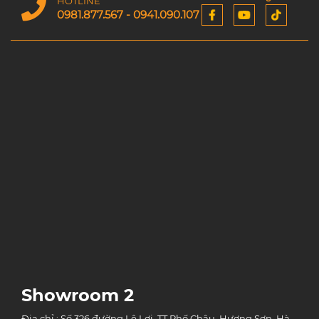
HOTLINE
0981.877.567 - 0941.090.107
Showroom 2
Địa chỉ : Số 326 đường Lê Lợi, TT Phố Châu, Hương Sơn, Hà