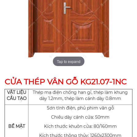
Tap to expand
CỬA THÉP VÂN GỖ KG21.07-1NC
VẬT LIỆU
Thép mạ điện chống han gỉ, thép làm khung
CẨU TẠO
dày 1.2mm, thép làm cánh dày 0.8mm
Sơn tĩnh điện, phủ phim vân gỗ
Chiều dày cánh cửa: 50mm
BỀ MẶT
Kích thước khuôn cửa: 80/160mm
Kích thước thông thủy: 1260x2300mm