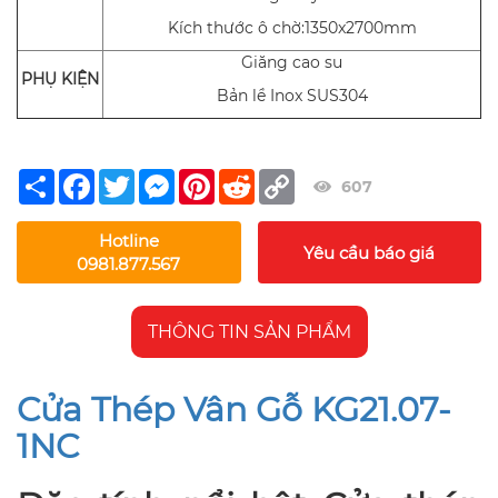
Kích thước ô chờ:1350x2700mm
Giăng cao su
PHỤ KIỆN
Bản lề Inox SUS304
Share
Facebook
Twitter
Messenger
Pinterest
Reddit
Copy
607
Link
Hotline
Yêu cầu báo giá
0981.877.567
THÔNG TIN SẢN PHẨM
Cửa Thép Vân Gỗ KG21.07-
1NC