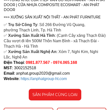
=>>TỔNG KHO: CỬA THÉP VÂN GỖ KOFFMANN - AN PHÁT
DOOR | CỬA NHỰA COMPOSITE ECOSMART - AN PHÁT
DOOR
=>> XƯỞNG SẢN XUẤT NỘI THẤT - AN PHÁT FURNITURE
✅
Tr
ụ Sở Công Ty
: Số 266 Đường Vũ Quang,
ph
ường Thạch Linh,
Tp. Hà Tĩnh
✅
Xưởng Sản Xuất Hà Tĩnh
: (Cạnh Cây xăng Thạch Đài)
Cầu vượt đi lên 500M T
hôn Nam Bình - xã Thạch Đài -
Thạch Hà - Hà Tĩnh
✅
Xưởng Sản Xuất Nghệ An
: Xóm 7, Nghi Kim, Nghi
Lộc, Nghệ An
Điện Thoại
:
0981.877.567 - 0974.065.168
MST
: 3002152518
Email
:
anphat.group2020@gmail.com
Website
:
https://anphatgroup-ht.com
SẢN PHẨM CÙNG LOẠI