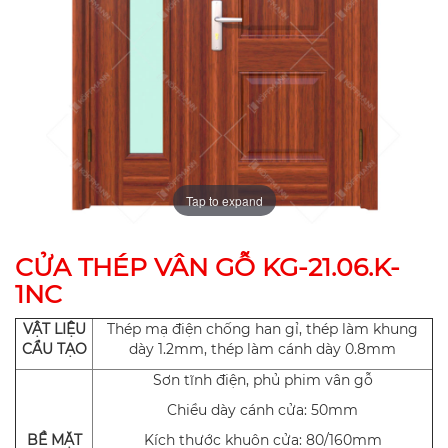
Tap to expand
CỬA THÉP VÂN GỖ KG-21.06.K-
1NC
VẬT LIỆU
Thép mạ điện chống han gỉ, thép làm khung
CẨU TẠO
dày 1.2mm, thép làm cánh dày 0.8mm
Sơn tĩnh điện, phủ phim vân gỗ
Chiều dày cánh cửa: 50mm
BỀ MẶT
Kích thước khuôn cửa: 80/160mm