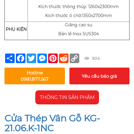
Kích thước thông thủy: 1260x2300mm
Kích thước ô chờ:1350x2700mm
Giăng cao su
PHỤ KIỆN
Bản lề Inox SUS304
Share
Facebook
Twitter
Messenger
Pinterest
Reddit
Copy
504
Link
Hotline
Yêu cầu báo giá
0981.877.567
THÔNG TIN SẢN PHẨM
Cửa Thép Vân Gỗ KG-
21.06.K-1NC