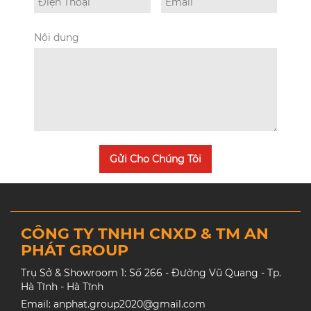
Nội dung
Gửi Cho Chúng Tôi
CÔNG TY TNHH CNXD & TM AN
PHÁT GROUP
Trụ Sở & Showroom 1: Số 266 - Đường Vũ Quang - Tp.
Hà Tĩnh - Hà Tĩnh
Email: anphat.group2020@gmail.com