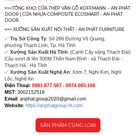
=>>TỔNG KHO: CỬA THÉP VÂN GỖ KOFFMANN - AN PHÁT
DOOR | CỬA NHỰA COMPOSITE ECOSMART - AN PHÁT
DOOR
=>> XƯỞNG SẢN XUẤT NỘI THẤT - AN PHÁT FURNITURE
✅
Tr
ụ Sở Công Ty
: Số 266 Đường Vũ Quang,
ph
ường Thạch Linh,
Tp. Hà Tĩnh
✅
Xưởng Sản Xuất Hà Tĩnh
: (Cạnh Cây xăng Thạch Đài)
Cầu vượt đi lên 500M T
hôn Nam Bình - xã Thạch Đài -
Thạch Hà - Hà Tĩnh
✅
Xưởng Sản Xuất Nghệ An
: Xóm 7, Nghi Kim, Nghi
Lộc, Nghệ An
Điện Thoại
:
0981.877.567 - 0974.065.168
MST
: 3002152518
Email
:
anphat.group2020@gmail.com
Website
:
https://anphatgroup-ht.com
SẢN PHẨM CÙNG LOẠI