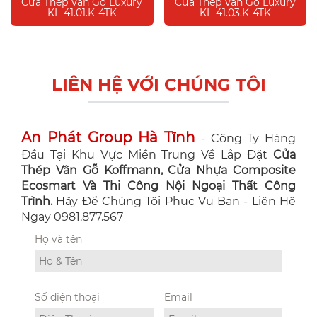
Cửa Thép Vân Gỗ Luxury
Cửa Thép Vân Gỗ Luxury
KL-41.01.K-4TK
KL-41.03.K-4TK
LIÊN HỆ VỚI CHÚNG TÔI
An Phát Group Hà Tĩnh
- Công Ty Hàng
Đầu Tại Khu Vực Miền Trung Về Lắp Đặt
Cửa
Thép Vân Gỗ Koffmann, Cửa Nhựa Composite
Ecosmart Và Thi Công Nội Ngoại Thất Công
Trình.
Hãy Để Chúng Tôi Phục Vụ Bạn - Liên Hệ
Ngay 0981.877.567
Họ và tên
Số điện thoại
Email