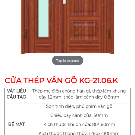
Tap to expand
CỬA THÉP VÂN GỖ KG-21.06.K
VẬT LIỆU
Thép mạ điện chống han gỉ, thép làm khung
CẨU TẠO
dày 1.2mm, thép làm cánh dày 0.8mm
Sơn tĩnh điện, phủ phim vân gỗ
Chiều dày cánh cửa: 50mm
BỀ MẶT
Kích thước khuôn cửa: 80/160mm
Kích thước thông thủy: 1260x2300mm