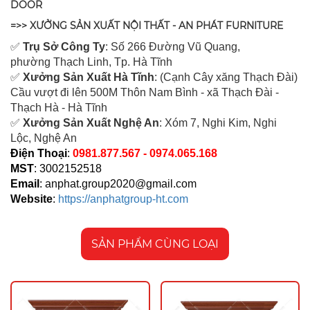
DOOR
=>> XƯỞNG SẢN XUẤT NỘI THẤT - AN PHÁT FURNITURE
✅
Tr
ụ Sở Công Ty
: Số 266 Đường Vũ Quang,
ph
ường Thạch Linh,
Tp. Hà Tĩnh
✅
Xưởng Sản Xuất Hà Tĩnh
: (Cạnh Cây xăng Thạch Đài)
Cầu vượt đi lên 500M T
hôn Nam Bình - xã Thạch Đài -
Thạch Hà - Hà Tĩnh
✅
Xưởng Sản Xuất Nghệ An
: Xóm 7, Nghi Kim, Nghi
Lộc, Nghệ An
Điện Thoại
:
0981.877.567 - 0974.065.168
MST
: 3002152518
Email
:
anphat.group2020@gmail.com
Website
:
https://anphatgroup-ht.com
SẢN PHẨM CÙNG LOẠI