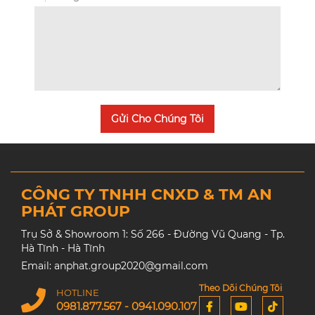
Gửi Cho Chúng Tôi
CÔNG TY TNHH CNXD & TM AN
PHÁT GROUP
Trụ Sở & Showroom 1: Số 266 - Đường Vũ Quang - Tp.
Hà Tĩnh - Hà Tĩnh
Email: anphat.group2020@gmail.com
Theo Dõi Chúng Tôi
HOTLINE
0981.877.567 - 0941.090.107