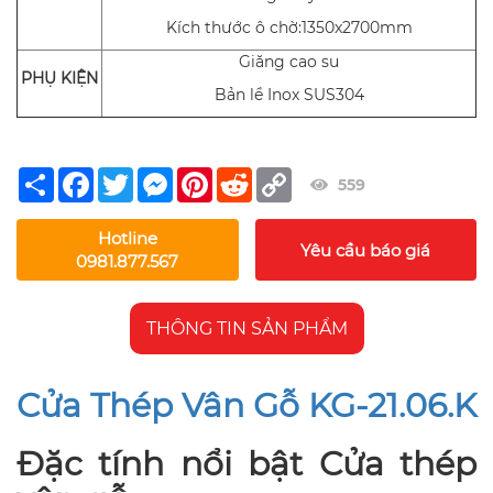
Kích thước ô chờ:1350x2700mm
Giăng cao su
PHỤ KIỆN
Bản lề Inox SUS304
Share
Facebook
Twitter
Messenger
Pinterest
Reddit
Copy
559
Link
Hotline
Yêu cầu báo giá
0981.877.567
THÔNG TIN SẢN PHẨM
Cửa Thép Vân Gỗ KG-21.06.K
Đặc tính nổi bật Cửa thép