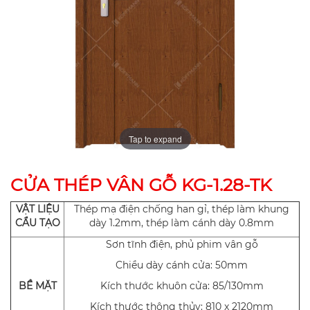
Tap to expand
CỬA THÉP VÂN GỖ KG-1.28-TK
VẬT LIỆU
Thép mạ điện chống han gỉ, thép làm khung
CẨU TẠO
dày 1.2mm, thép làm cánh dày 0.8mm
Sơn tĩnh điện, phủ phim vân gỗ
Chiều dày cánh cửa: 50mm
BỀ MẶT
Kích thước khuôn cửa: 85/130mm
Kích thước thông thủy: 810 x 2120mm