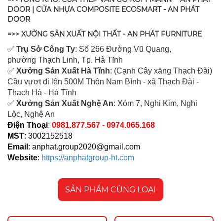
DOOR | CỬA NHỰA COMPOSITE ECOSMART - AN PHÁT
DOOR
=>> XƯỞNG SẢN XUẤT NỘI THẤT - AN PHÁT FURNITURE
✅
Tr
ụ Sở Công Ty
: Số 266 Đường Vũ Quang,
ph
ường Thạch Linh,
Tp. Hà Tĩnh
✅
Xưởng Sản Xuất Hà Tĩnh
: (Cạnh Cây xăng Thạch Đài)
Cầu vượt đi lên 500M T
hôn Nam Bình - xã Thạch Đài -
Thạch Hà - Hà Tĩnh
✅
Xưởng Sản Xuất Nghệ An
: Xóm 7, Nghi Kim, Nghi
Lộc, Nghệ An
Điện Thoại
:
0981.877.567 - 0974.065.168
MST
: 3002152518
Email
:
anphat.group2020@gmail.com
Website
:
https://anphatgroup-ht.com
SẢN PHẨM CÙNG LOẠI