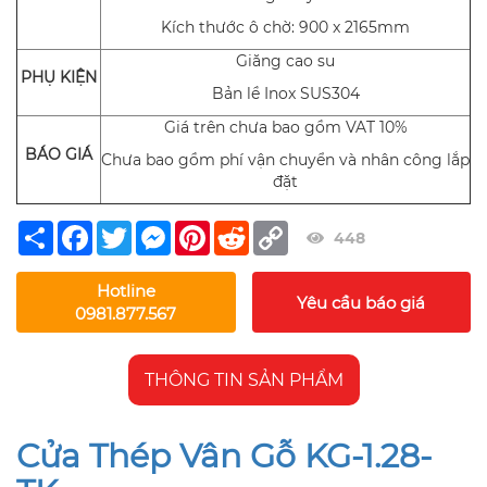
Kích thước ô chờ: 900 x 2165mm
Giăng cao su
PHỤ KIỆN
Bản lề Inox SUS304
Giá trên chưa bao gồm VAT 10%
BÁO GIÁ
Chưa bao gồm phí vận chuyển và nhân công lắp
đặt
Share
Facebook
Twitter
Messenger
Pinterest
Reddit
Copy
448
Link
Hotline
Yêu cầu báo giá
0981.877.567
THÔNG TIN SẢN PHẨM
Cửa Thép Vân Gỗ KG-1.28-