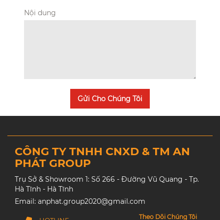
Nội dung
Gửi Cho Chúng Tôi
CÔNG TY TNHH CNXD & TM AN
PHÁT GROUP
Trụ Sở & Showroom 1: Số 266 - Đường Vũ Quang - Tp.
Hà Tĩnh - Hà Tĩnh
Email: anphat.group2020@gmail.com
Theo Dõi Chúng Tôi