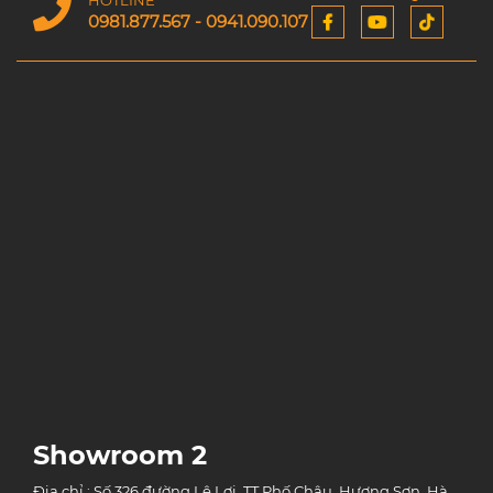
HOTLINE
0981.877.567 - 0941.090.107
Showroom 2
Địa chỉ : Số 326 đường Lê Lợi, TT Phố Châu, Hương Sơn, Hà