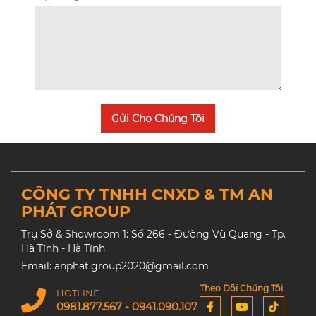
Gửi Cho Chúng Tôi
CÔNG TY TNHH CNXD & TM AN
PHÁT GROUP
Trụ Sở & Showroom 1: Số 266 - Đường Vũ Quang - Tp.
Hà Tĩnh - Hà Tĩnh
Email: anphat.group2020@gmail.com
Theo Dõi Chúng Tôi
HOTLINE
0981.877.567 - 0941.090.107