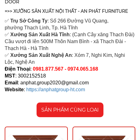
DOOR
=>> XƯỞNG SẢN XUẤT NỘI THẤT - AN PHÁT FURNITURE
✅
Tr
ụ Sở Công Ty
: Số 266 Đường Vũ Quang,
ph
ường Thạch Linh,
Tp. Hà Tĩnh
✅
Xưởng Sản Xuất Hà Tĩnh
: (Cạnh Cây xăng Thạch Đài)
Cầu vượt đi lên 500M T
hôn Nam Bình - xã Thạch Đài -
Thạch Hà - Hà Tĩnh
✅
Xưởng Sản Xuất Nghệ An
: Xóm 7, Nghi Kim, Nghi
Lộc, Nghệ An
Điện Thoại
:
0981.877.567 - 0974.065.168
MST
: 3002152518
Email
:
anphat.group2020@gmail.com
Website
:
https://anphatgroup-ht.com
SẢN PHẨM CÙNG LOẠI