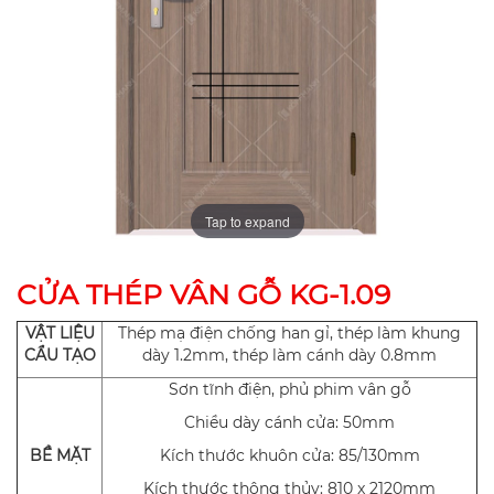
Tap to expand
CỬA THÉP VÂN GỖ KG-1.09
VẬT LIỆU
Thép mạ điện chống han gỉ, thép làm khung
CẨU TẠO
dày 1.2mm, thép làm cánh dày 0.8mm
Sơn tĩnh điện, phủ phim vân gỗ
Chiều dày cánh cửa: 50mm
BỀ MẶT
Kích thước khuôn cửa: 85/130mm
Kích thước thông thủy: 810 x 2120mm