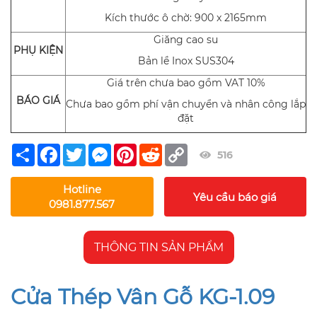
Kích thước ô chờ: 900 x 2165mm
Giăng cao su
PHỤ KIỆN
Bản lề Inox SUS304
Giá trên chưa bao gồm VAT 10%
BÁO GIÁ
Chưa bao gồm phí vận chuyển và nhân công lắp
đặt
Share
Facebook
Twitter
Messenger
Pinterest
Reddit
Copy
516
Link
Hotline
Yêu cầu báo giá
0981.877.567
THÔNG TIN SẢN PHẨM
Cửa Thép Vân Gỗ KG-1.09