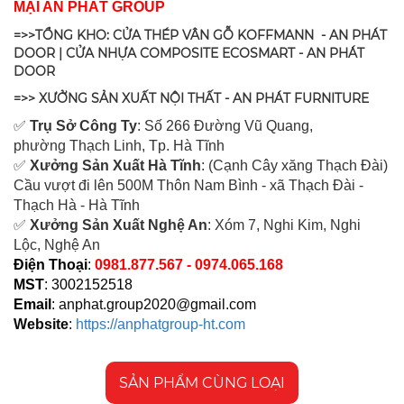
MẠI AN PHÁT GROUP
=>>TỔNG KHO: CỬA THÉP VÂN GỖ KOFFMANN - AN PHÁT
DOOR | CỬA NHỰA COMPOSITE ECOSMART - AN PHÁT
DOOR
=>> XƯỞNG SẢN XUẤT NỘI THẤT - AN PHÁT FURNITURE
✅
Tr
ụ Sở Công Ty
: Số 266 Đường Vũ Quang,
ph
ường Thạch Linh,
Tp. Hà Tĩnh
✅
Xưởng Sản Xuất Hà Tĩnh
: (Cạnh Cây xăng Thạch Đài)
Cầu vượt đi lên 500M T
hôn Nam Bình - xã Thạch Đài -
Thạch Hà - Hà Tĩnh
✅
Xưởng Sản Xuất Nghệ An
: Xóm 7, Nghi Kim, Nghi
Lộc, Nghệ An
Điện Thoại
:
0981.877.567 - 0974.065.168
MST
: 3002152518
Email
:
anphat.group2020@gmail.com
Website
:
https://anphatgroup-ht.com
SẢN PHẨM CÙNG LOẠI