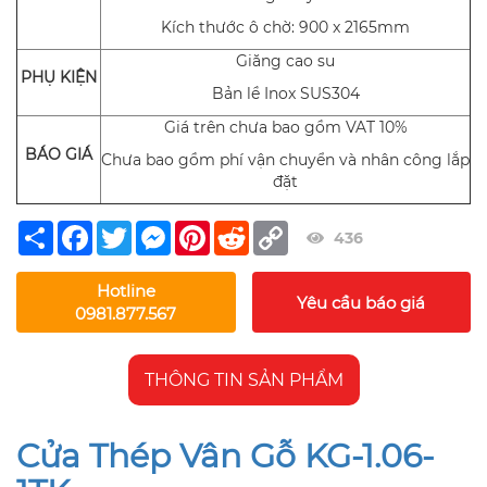
Kích thước ô chờ: 900 x 2165mm
Giăng cao su
PHỤ KIỆN
Bản lề Inox SUS304
Giá trên chưa bao gồm VAT 10%
BÁO GIÁ
Chưa bao gồm phí vận chuyển và nhân công lắp
đặt
Share
Facebook
Twitter
Messenger
Pinterest
Reddit
Copy
436
Link
Hotline
Yêu cầu báo giá
0981.877.567
THÔNG TIN SẢN PHẨM
Cửa Thép Vân Gỗ KG-1.06-