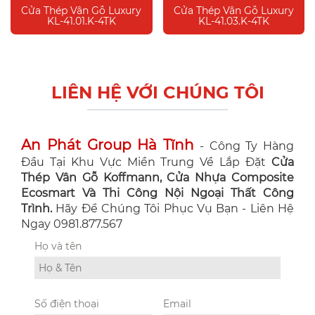
Cửa Thép Vân Gỗ Luxury
Cửa Thép Vân Gỗ Luxury
KL-41.01.K-4TK
KL-41.03.K-4TK
LIÊN HỆ VỚI CHÚNG TÔI
An Phát Group Hà Tĩnh
- Công Ty Hàng
Đầu Tại Khu Vực Miền Trung Về Lắp Đặt
Cửa
Thép Vân Gỗ Koffmann, Cửa Nhựa Composite
Ecosmart Và Thi Công Nội Ngoại Thất Công
Trình.
Hãy Để Chúng Tôi Phục Vụ Bạn - Liên Hệ
Ngay 0981.877.567
Họ và tên
Số điện thoại
Email