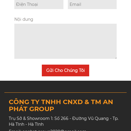
Nội dung
Gửi Cho Chúng Tôi
CÔNG TY TNHH CNXD & TM AN
PHÁT GROUP
Trụ Sở & Showroom 1: Số 266 - Đường Vũ Quang - Tp.
Hà Tĩnh - Hà Tĩnh