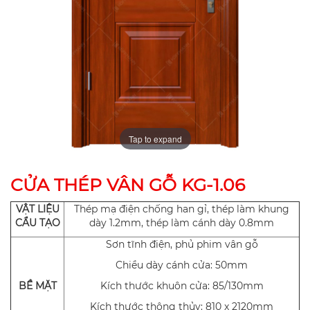
Tap to expand
CỬA THÉP VÂN GỖ KG-1.06
VẬT LIỆU
Thép mạ điện chống han gỉ, thép làm khung
CẨU TẠO
dày 1.2mm, thép làm cánh dày 0.8mm
Sơn tĩnh điện, phủ phim vân gỗ
Chiều dày cánh cửa: 50mm
BỀ MẶT
Kích thước khuôn cửa: 85/130mm
Kích thước thông thủy: 810 x 2120mm