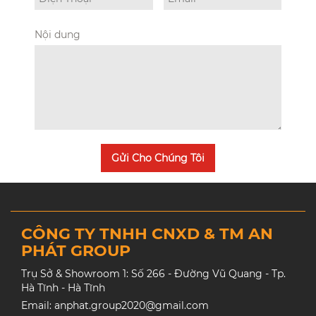
Nội dung
Gửi Cho Chúng Tôi
CÔNG TY TNHH CNXD & TM AN
PHÁT GROUP
Trụ Sở & Showroom 1: Số 266 - Đường Vũ Quang - Tp.
Hà Tĩnh - Hà Tĩnh
Email: anphat.group2020@gmail.com