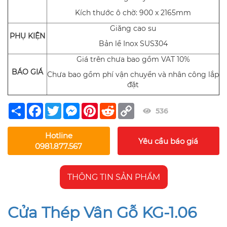
Kích thước ô chờ: 900 x 2165mm
Giăng cao su
PHỤ KIỆN
Bản lề Inox SUS304
Giá trên chưa bao gồm VAT 10%
BÁO GIÁ
Chưa bao gồm phí vận chuyển và nhân công lắp
đặt
Share
Facebook
Twitter
Messenger
Pinterest
Reddit
Copy
536
Link
Hotline
Yêu cầu báo giá
0981.877.567
THÔNG TIN SẢN PHẨM
Cửa Thép Vân Gỗ KG-1.06