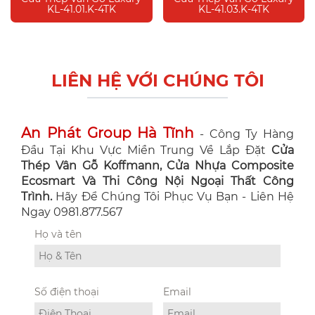
KL-41.01.K-4TK
KL-41.03.K-4TK
LIÊN HỆ VỚI CHÚNG TÔI
An Phát Group Hà Tĩnh
- Công Ty Hàng
Đầu Tại Khu Vực Miền Trung Về Lắp Đặt
Cửa
Thép Vân Gỗ Koffmann, Cửa Nhựa Composite
Ecosmart Và Thi Công Nội Ngoại Thất Công
Trình.
Hãy Để Chúng Tôi Phục Vụ Bạn - Liên Hệ
Ngay 0981.877.567
Họ và tên
Số điện thoại
Email