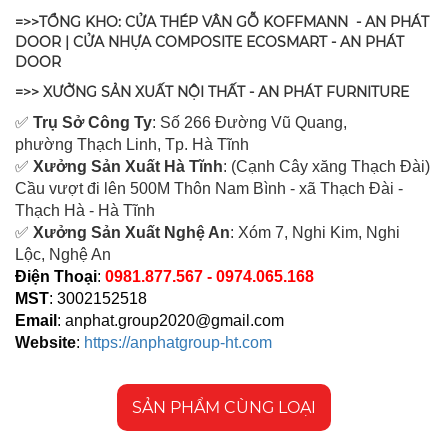
=>>TỔNG KHO: CỬA THÉP VÂN GỖ KOFFMANN - AN PHÁT
DOOR | CỬA NHỰA COMPOSITE ECOSMART - AN PHÁT
DOOR
=>> XƯỞNG SẢN XUẤT NỘI THẤT - AN PHÁT FURNITURE
✅
Tr
ụ Sở Công Ty
: Số 266 Đường Vũ Quang,
ph
ường Thạch Linh,
Tp. Hà Tĩnh
✅
Xưởng Sản Xuất Hà Tĩnh
: (Cạnh Cây xăng Thạch Đài)
Cầu vượt đi lên 500M T
hôn Nam Bình - xã Thạch Đài -
Thạch Hà - Hà Tĩnh
✅
Xưởng Sản Xuất Nghệ An
: Xóm 7, Nghi Kim, Nghi
Lộc, Nghệ An
Điện Thoại
:
0981.877.567 - 0974.065.168
MST
: 3002152518
Email
:
anphat.group2020@gmail.com
Website
:
https://anphatgroup-ht.com
SẢN PHẨM CÙNG LOẠI