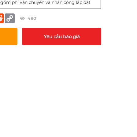
gồm phí vận chuyển và nhân công lắp đặt
er
terest
Reddit
Copy
480
Link
Yêu cầu báo giá