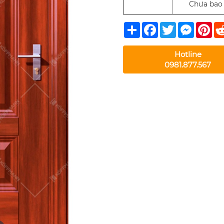
Chưa bao 
Share
Facebook
Twitter
Messeng
Pin
Hotline
0981.877.567