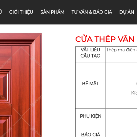
Ủ
GIỚI THIỆU
SẢN PHẨM
TƯ VẤN & BÁO GIÁ
DỰ ÁN
CỬA THÉP VÂN 
VẬT LIỆU
Thép mạ điện 
CẨU TẠO
BỀ MẶT
Kí
PHỤ KIỆN
BÁO GIÁ