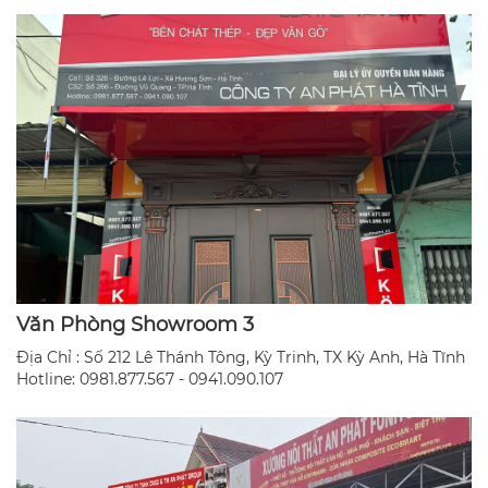
Văn Phòng Showroom 3
Địa Chỉ : Số 212 Lê Thánh Tông, Kỳ Trinh, TX Kỳ Anh, Hà Tĩnh
​Hotline: 0981.877.567 - 0941.090.107