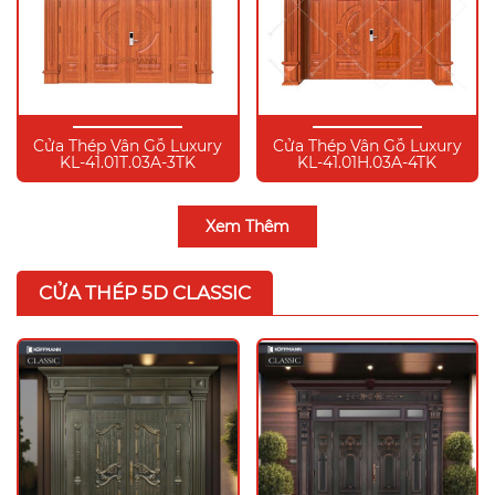
Cửa Thép Vân Gỗ Luxury
Cửa Thép Vân Gỗ Luxury
KL-41.01T.03A-3TK
KL-41.01H.03A-4TK
Xem Thêm
CỬA THÉP 5D CLASSIC