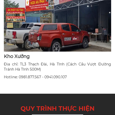
Kho Xưởng
Địa chỉ: TL3 Thạch Đài, Hà Tĩnh (Cách Cầu Vượt Đường
Tránh Hà Tĩnh 500M)
Hotline: 0981.877.567 - 0941.090.107
QUY TRÌNH THỰC HIỆN