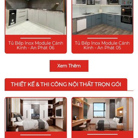
Tủ Bếp Inox Module Cánh
Tủ Bếp Inox Module Cánh
Kính - An Phát 06
Kính - An Phát 05
Xem Thêm
THIẾT KẾ & THI CÔNG NỘI THẤT TRỌN GÓI