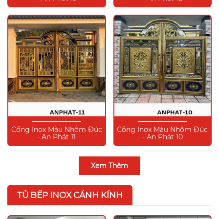
Cổng Inox Màu Nhôm Đúc
Cổng Inox Màu Nhôm Đúc
- An Phát 11
- An Phát 10
Xem Thêm
TỦ BẾP INOX CÁNH KÍNH