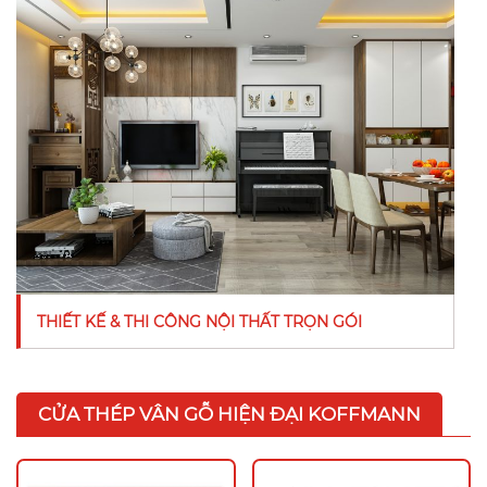
THIẾT KẾ & THI CÔNG NỘI THẤT TRỌN GÓI
CỬA THÉP VÂN GỖ HIỆN ĐẠI KOFFMANN