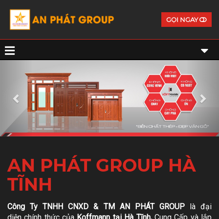
GỌI NGAY
Previous
Ne
AN PHÁT GROUP HÀ
TĨNH
Công Ty TNHH CNXD & TM AN PHÁT GROUP
là đại
diện chính thức của
Koffmann tại Hà Tĩnh,
Cung Cấp và lắp