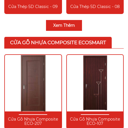
Cửa Thép 5D Classic - 09
Cửa Thép 5D Classic - 08
Xem Thêm
CỬA GỖ NHỰA COMPOSITE ECOSMART
Cửa Gỗ Nhựa Composite
Cửa Gỗ Nhựa Composite
ECO-207
ECO-107