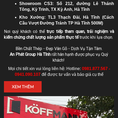
Showroom CS3: Số 212, đường Lê Thánh
Tông, Kỳ Trinh, TX Kỳ Anh, Hà Tĩnh
Kho Xưởng: TL3 Thạch Đài, Hà Tĩnh (Cách
Cầu Vượt Đường Tránh TP Hà Tĩnh 500M)
Nơi quý khách có thể
trực tiếp tham quan, trải nghiệm và
kiểm chứng chất lượng sản phẩm thực tế
trước khi lựa chọn.
Bền Chất Thép - Đẹp Vân Gỗ - Dịch Vụ Tận Tâm.
An Phát Group Hà Tĩnh
rất hân hạnh được phục vụ Quý
khách!
Mọi chi tiết xin vui lòng liên hệ: Hotline:
0981.877.567 -
0941.090.107
để được tư vấn và báo giá cụ thể
XEM THÊM