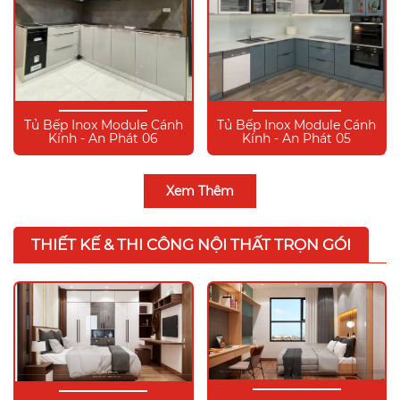
Tủ Bếp Inox Module Cánh
Tủ Bếp Inox Module Cánh
Kính - An Phát 06
Kính - An Phát 05
Xem Thêm
THIẾT KẾ & THI CÔNG NỘI THẤT TRỌN GÓI