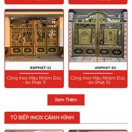
Cổng Inox Màu Nhôm Đúc
Cổng Inox Màu Nhôm Đúc
- An Phát 11
- An Phát 10
Xem Thêm
TỦ BẾP INOX CÁNH KÍNH