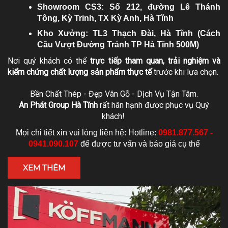
Showroom CS3: Số 212, đường Lê Thánh
Tông, Kỳ Trinh, TX Kỳ Anh, Hà Tĩnh
Kho Xưởng: TL3 Thạch Đài, Hà Tĩnh (Cách
Cầu Vượt Đường Tránh TP Hà Tĩnh 500M)
Nơi quý khách có thể
trực tiếp tham quan, trải nghiệm và
kiểm chứng chất lượng sản phẩm thực tế
trước khi lựa chọn.
Bền Chất Thép - Đẹp Vân Gỗ - Dịch Vụ Tận Tâm.
An Phát Group Hà Tĩnh
rất hân hạnh được phục vụ Quý
khách!
Mọi chi tiết xin vui lòng liên hệ: Hotline:
0981.877.567 -
0941.090.107
để được tư vấn và báo giá cụ thể
XEM THÊM