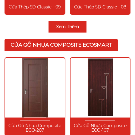
Cửa Thép 5D Classic - 09
Cửa Thép 5D Classic - 08
Xem Thêm
CỬA GỖ NHỰA COMPOSITE ECOSMART
Cửa Gỗ Nhựa Composite
Cửa Gỗ Nhựa Composite
ECO-207
ECO-107