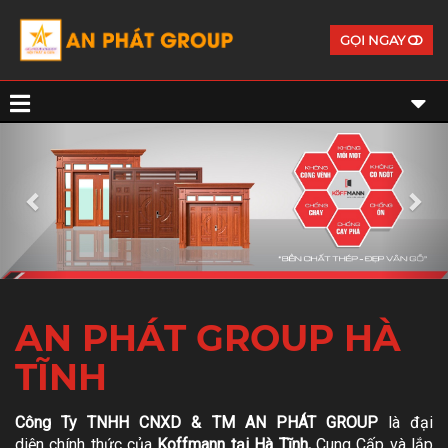
GỌI NGAY
Previous
Ne
AN PHÁT GROUP HÀ
TĨNH
Công Ty TNHH CNXD & TM AN PHÁT GROUP
là đại
diện chính thức của
Koffmann tại Hà Tĩnh,
Cung Cấp và lắp