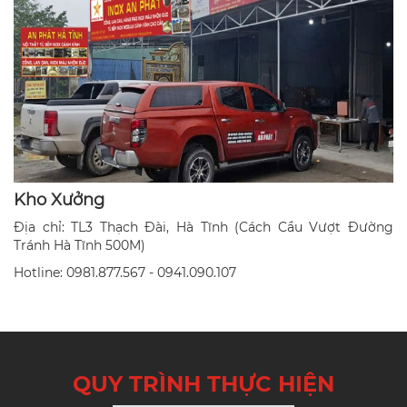
Kho Xưởng
Địa chỉ: TL3 Thạch Đài, Hà Tĩnh (Cách Cầu Vượt Đường
Tránh Hà Tĩnh 500M)
Hotline: 0981.877.567 - 0941.090.107
QUY TRÌNH THỰC HIỆN