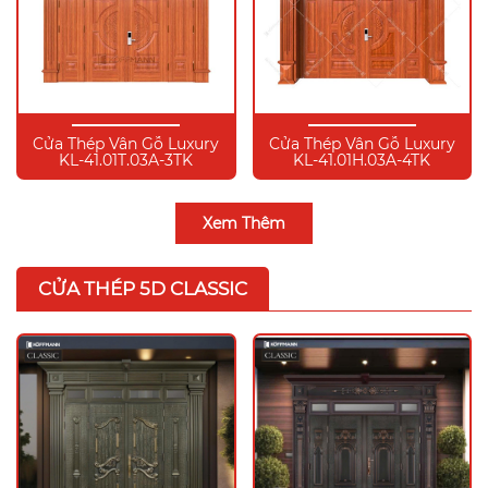
Cửa Thép Vân Gỗ Luxury
Cửa Thép Vân Gỗ Luxury
KL-41.01T.03A-3TK
KL-41.01H.03A-4TK
Xem Thêm
CỬA THÉP 5D CLASSIC