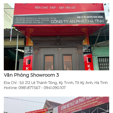
Văn Phòng Showroom 3
Địa Chỉ : Số 212 Lê Thánh Tông, Kỳ Trinh, TX Kỳ Anh, Hà Tĩnh
​Hotline: 0981.877.567 - 0941.090.107