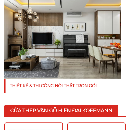
THIẾT KẾ & THI CÔNG NỘI THẤT TRỌN GÓI
CỬA THÉP VÂN GỖ HIỆN ĐẠI KOFFMANN