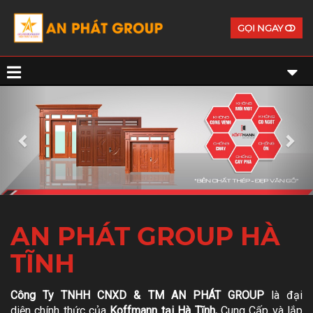
GỌI NGAY
Previous
Ne
AN PHÁT GROUP HÀ
TĨNH
Công Ty TNHH CNXD & TM AN PHÁT GROUP
là đại
diện chính thức của
Koffmann tại Hà Tĩnh,
Cung Cấp và lắp