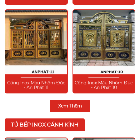
Cổng Inox Màu Nhôm Đúc
Cổng Inox Màu Nhôm Đúc
- An Phát 11
- An Phát 10
Xem Thêm
TỦ BẾP INOX CÁNH KÍNH