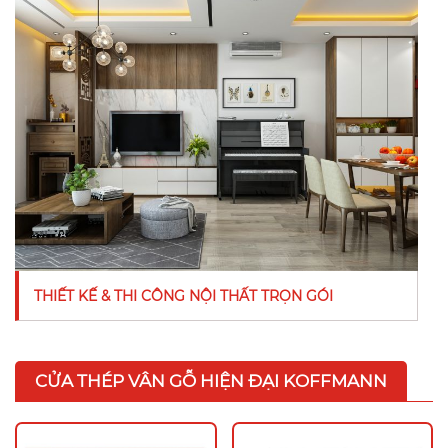
THIẾT KẾ & THI CÔNG NỘI THẤT TRỌN GÓI
CỬA THÉP VÂN GỖ HIỆN ĐẠI KOFFMANN