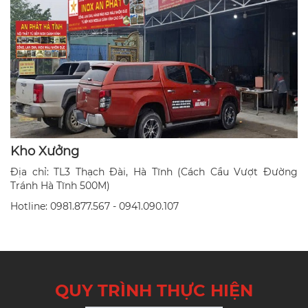
Kho Xưởng
Địa chỉ: TL3 Thạch Đài, Hà Tĩnh (Cách Cầu Vượt Đường
Tránh Hà Tĩnh 500M)
Hotline: 0981.877.567 - 0941.090.107
QUY TRÌNH THỰC HIỆN