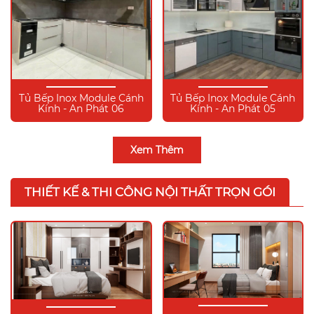
Tủ Bếp Inox Module Cánh
Tủ Bếp Inox Module Cánh
Kính - An Phát 06
Kính - An Phát 05
Xem Thêm
THIẾT KẾ & THI CÔNG NỘI THẤT TRỌN GÓI