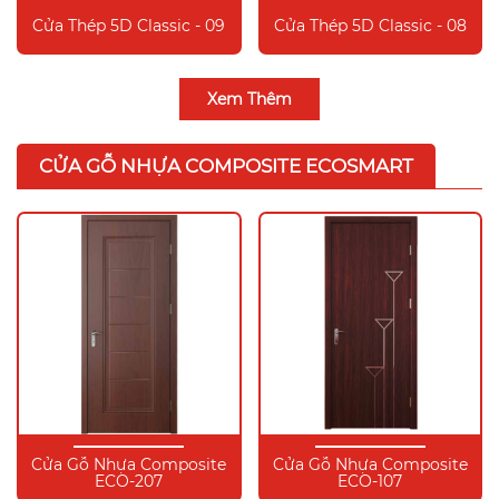
Cửa Thép 5D Classic - 09
Cửa Thép 5D Classic - 08
Xem Thêm
CỬA GỖ NHỰA COMPOSITE ECOSMART
Cửa Gỗ Nhựa Composite
Cửa Gỗ Nhựa Composite
ECO-207
ECO-107