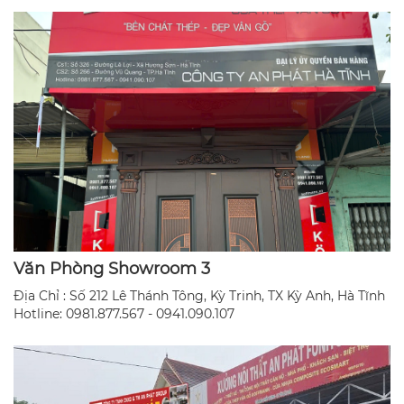
Văn Phòng Showroom 3
Địa Chỉ : Số 212 Lê Thánh Tông, Kỳ Trinh, TX Kỳ Anh, Hà Tĩnh
​Hotline: 0981.877.567 - 0941.090.107