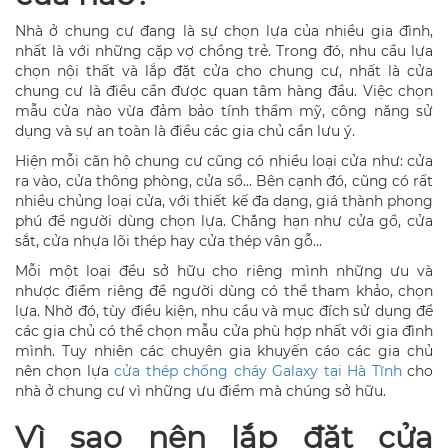
Nhà ở chung cư đang là sự chọn lựa của nhiều gia đình,
nhất là với những cặp vợ chồng trẻ. Trong đó, nhu cầu lựa
chọn nội thất và lắp đặt cửa cho chung cư, nhất là cửa
chung cư là điều cần được quan tâm hàng đầu. Việc chọn
mẫu cửa nào vừa đảm bảo tính thẩm mỹ, công năng sử
dụng và sự an toàn là điều các gia chủ cần lưu ý.
Hiện mỗi căn hộ chung cư cũng có nhiều loại cửa như: cửa
ra vào, cửa thông phòng, cửa sổ… Bên cạnh đó, cũng có rất
nhiều chủng loại cửa, với thiết kế đa dạng, giá thành phong
phú để người dùng chọn lựa. Chẳng hạn như cửa gổ, cửa
sắt, cửa nhựa lõi thép hay cửa thép vân gỗ...
Mỗi một loại đều sở hữu cho riêng mình những ưu và
nhược điểm riêng để người dùng có thể tham khảo, chọn
lựa. Nhờ đó, tùy điều kiện, nhu cầu và mục đích sử dụng để
các gia chủ có thể chọn mẫu cửa phù hợp nhất với gia đình
mình. Tuy nhiên các chuyên gia khuyến cáo các gia chủ
nên chọn lựa
cửa thép chống cháy Galaxy tại Hà Tĩnh
cho
nhà ở chung cư vì những ưu điểm mà chúng sở hữu.
Vì sao nên lắp đặt cửa