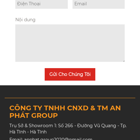
Nội dung
Gửi Cho Chúng Tôi
CÔNG TY TNHH CNXD & TM AN
PHÁT GROUP
Trụ Sở & Showroom 1: Số 266 - Đường Vũ Quang - Tp.
Hà Tĩnh - Hà Tĩnh
Email: anphat.group2020@gmail.com