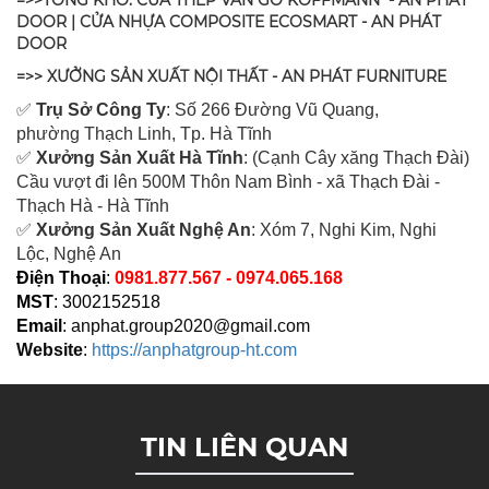
=>>TỔNG KHO: CỬA THÉP VÂN GỖ KOFFMANN - AN PHÁT
DOOR | CỬA NHỰA COMPOSITE ECOSMART - AN PHÁT
DOOR
=>> XƯỞNG SẢN XUẤT NỘI THẤT - AN PHÁT FURNITURE
✅
Tr
ụ Sở Công Ty
: Số 266 Đường Vũ Quang,
ph
ường Thạch Linh,
Tp. Hà Tĩnh
✅
Xưởng Sản Xuất Hà Tĩnh
: (Cạnh Cây xăng Thạch Đài)
Cầu vượt đi lên 500M T
hôn Nam Bình - xã Thạch Đài -
Thạch Hà - Hà Tĩnh
✅
Xưởng Sản Xuất Nghệ An
: Xóm 7, Nghi Kim, Nghi
Lộc, Nghệ An
Điện Thoại
:
0981.877.567 - 0974.065.168
MST
: 3002152518
Email
:
anphat.group2020@gmail.com
Website
:
https://anphatgroup-ht.com
TIN LIÊN QUAN