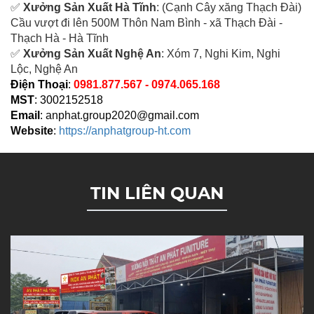
✅
Xưởng Sản Xuất Hà Tĩnh
: (Cạnh Cây xăng Thạch Đài)
Cầu vượt đi lên 500M T
hôn Nam Bình - xã Thạch Đài -
Thạch Hà - Hà Tĩnh
✅
Xưởng Sản Xuất Nghệ An
: Xóm 7, Nghi Kim, Nghi
Lộc, Nghệ An
Điện Thoại
:
0981.877.567 - 0974.065.168
MST
: 3002152518
Email
:
anphat.group2020@gmail.com
Website
:
https://anphatgroup-ht.com
TIN LIÊN QUAN