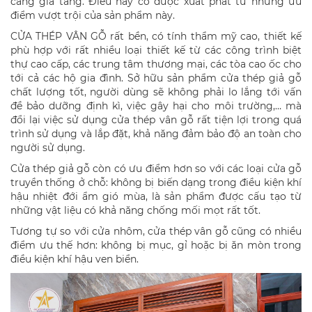
càng gia tăng. Điều này có được xuất phát từ những ưu
điểm vượt trội của sản phẩm này.
CỬA THÉP VÂN GỖ rất bền, có tính thẩm mỹ cao, thiết kế
phù hợp với rất nhiều loại thiết kế từ các công trình biệt
thự cao cấp, các trung tâm thương mại, các tòa cao ốc cho
tới cả các hộ gia đình. Sở hữu sản phẩm cửa thép giả gỗ
chất lượng tốt, người dùng sẽ không phải lo lắng tới vấn
đề bảo dưỡng định kì, việc gây hại cho môi trường,… mà
đổi lại việc sử dụng cửa thép vân gỗ rất tiện lợi trong quá
trình sử dụng và lắp đặt, khả năng đảm bảo độ an toàn cho
người sử dụng.
Cửa thép giả gỗ còn có ưu điểm hơn so với các loại cửa gỗ
truyền thống ở chỗ: không bị biến dạng trong điều kiện khí
hậu nhiệt đới ẩm gió mùa, là sản phẩm được cấu tạo từ
những vật liệu có khả năng chống mối mọt rất tốt.
Tương tự so với cửa nhôm, cửa thép vân gỗ cũng có nhiều
điểm ưu thế hơn: không bị mục, gỉ hoặc bị ăn mòn trong
điều kiện khí hậu ven biển.