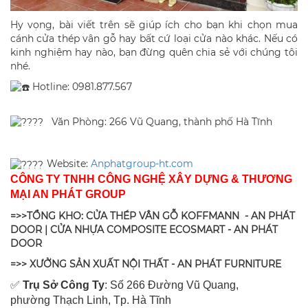
Hy vọng, bài viết trên sẽ giúp ích cho bạn khi chọn mua
cánh cửa thép vân gỗ hay bất cứ loại cửa nào khác. Nếu có
kinh nghiệm hay nào, bạn đừng quên chia sẻ với chúng tôi
nhé.
Hotline: 0981.877.567
Văn Phòng: 266 Vũ Quang, thành phố Hà Tĩnh
​ Website:
Anphatgroup-ht.com
CÔNG TY TNHH CÔNG NGHỆ XÂY DỰNG & THƯƠNG
MẠI AN PHÁT GROUP
=>>TỔNG KHO: CỬA THÉP VÂN GỖ KOFFMANN - AN PHÁT
DOOR | CỬA NHỰA COMPOSITE ECOSMART - AN PHÁT
DOOR
=>> XƯỞNG SẢN XUẤT NỘI THẤT - AN PHÁT FURNITURE
✅
Tr
ụ Sở Công Ty
: Số 266 Đường Vũ Quang,
ph
ường Thạch Linh,
Tp. Hà Tĩnh