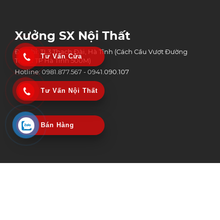
Xưởng SX Nội Thất
Địa chỉ: TL3 Thạch Đài, Hà Tĩnh (Cách Cầu Vượt Đường
Tư Vấn Cửa
Tránh TP Hà Tĩnh 500M)
Hotline: 0981.877.567 - 0941.090.107
Tư Vấn Nội Thất
Bán Hàng
Công Ty Tnhh Công Nghệ Xây Dựng Và Thương Mại An Phát Group
MST: 3002152518 | Ngày Cấp: 06/02/2020
Nơi Cấp: Sở kế hoạch & Đầu tư tỉnh Hà Tĩnh
© Copyright 2025 Bản quyền nội dung thuộc An Phát Group | Design by
Vietstar Media