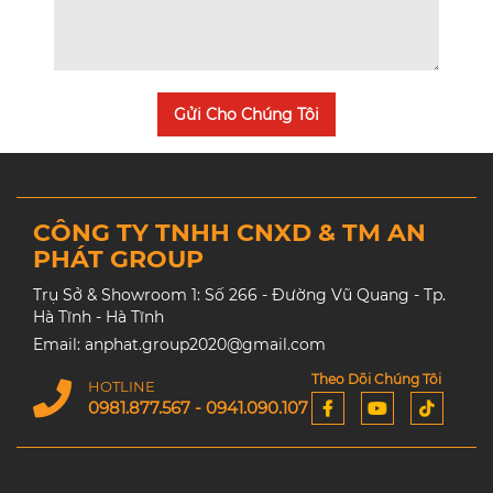
Gửi Cho Chúng Tôi
CÔNG TY TNHH CNXD & TM AN
PHÁT GROUP
Trụ Sở & Showroom 1: Số 266 - Đường Vũ Quang - Tp.
Hà Tĩnh - Hà Tĩnh
Email: anphat.group2020@gmail.com
Theo Dõi Chúng Tôi
HOTLINE
0981.877.567 - 0941.090.107