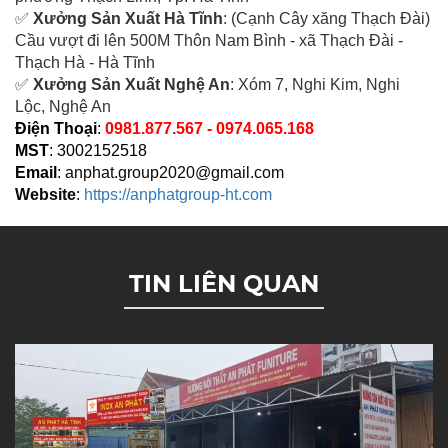
✅
Xưởng Sản Xuất Hà Tĩnh
: (Cạnh Cây xăng Thạch Đài)
Cầu vượt đi lên 500M T
hôn Nam Bình - xã Thạch Đài -
Thạch Hà - Hà Tĩnh
✅
Xưởng Sản Xuất Nghệ An
: Xóm 7, Nghi Kim, Nghi
Lộc, Nghệ An
Điện Thoại
:
0981.877.567 - 0974.065.168
MST
: 3002152518
Email
:
anphat.group2020@gmail.com
Website
:
https://anphatgroup-ht.com
TIN LIÊN QUAN