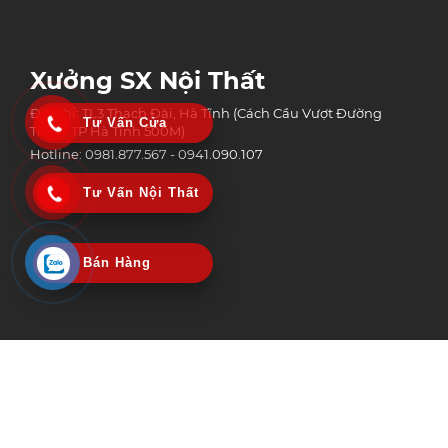
Xưởng SX Nội Thất
Địa chỉ: TL3 Thạch Đài, Hà Tĩnh (Cách Cầu Vượt Đường
Tư Vấn Cửa
Tránh TP Hà Tĩnh 500M)
Hotline: 0981.877.567 - 0941.090.107
Tư Vấn Nội Thất
Bán Hàng
Công Ty Tnhh Công Nghệ Xây Dựng Và Thương Mại An Phát Group
MST: 3002152518 | Ngày Cấp: 06/02/2020
Nơi Cấp: Sở kế hoạch & Đầu tư tỉnh Hà Tĩnh
© Copyright 2025 Bản quyền nội dung thuộc An Phát Group | Design by
Vietstar Media