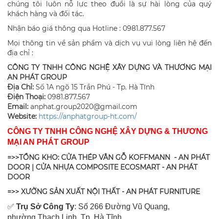
chúng tôi luôn nỗ lực theo đuổi là sự hài lòng của quý
khách hàng và đối tác.
Nhận báo giá thông qua Hotline : 0981.877.567
Mọi thông tin về sản phẩm và dịch vụ vui lòng liên hệ đến
địa chỉ :
CÔNG TY TNHH CÔNG NGHỆ XÂY DỰNG VÀ THƯƠNG MẠI
AN PHÁT GROUP
Địa Chỉ:
Số 1A ngõ 15 Trần Phú - Tp. Hà Tĩnh
Điện Thoại:
0981.877.567
Email:
anphat.group2020@gmail.com
​Website:
https://anphatgroup-ht.com/
CÔNG TY TNHH CÔNG NGHỆ XÂY DỰNG & THƯƠNG
MẠI AN PHÁT GROUP
=>>TỔNG KHO: CỬA THÉP VÂN GỖ KOFFMANN - AN PHÁT
DOOR | CỬA NHỰA COMPOSITE ECOSMART - AN PHÁT
DOOR
=>> XƯỞNG SẢN XUẤT NỘI THẤT - AN PHÁT FURNITURE
✅
Tr
ụ Sở Công Ty
: Số 266 Đường Vũ Quang,
ph
ường Thạch Linh,
Tp. Hà Tĩnh