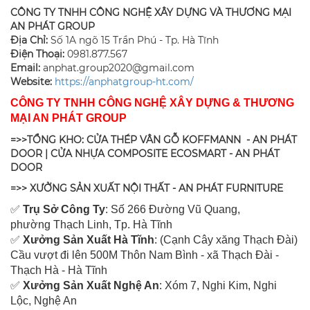
CÔNG TY TNHH CÔNG NGHỆ XÂY DỰNG VÀ THƯƠNG MẠI
AN PHÁT GROUP
Địa Chỉ:
Số 1A ngõ 15 Trần Phú - Tp. Hà Tĩnh
Điện Thoại:
0981.877.567
Email:
anphat.group2020@gmail.com
​Website:
https://anphatgroup-ht.com/
CÔNG TY TNHH CÔNG NGHỆ XÂY DỰNG & THƯƠNG
MẠI AN PHÁT GROUP
=>>TỔNG KHO: CỬA THÉP VÂN GỖ KOFFMANN - AN PHÁT
DOOR | CỬA NHỰA COMPOSITE ECOSMART - AN PHÁT
DOOR
=>> XƯỞNG SẢN XUẤT NỘI THẤT - AN PHÁT FURNITURE
✅
Tr
ụ Sở Công Ty
: Số 266 Đường Vũ Quang,
ph
ường Thạch Linh,
Tp. Hà Tĩnh
✅
Xưởng Sản Xuất Hà Tĩnh
: (Cạnh Cây xăng Thạch Đài)
Cầu vượt đi lên 500M T
hôn Nam Bình - xã Thạch Đài -
Thạch Hà - Hà Tĩnh
✅
Xưởng Sản Xuất Nghệ An
: Xóm 7, Nghi Kim, Nghi
Lộc, Nghệ An