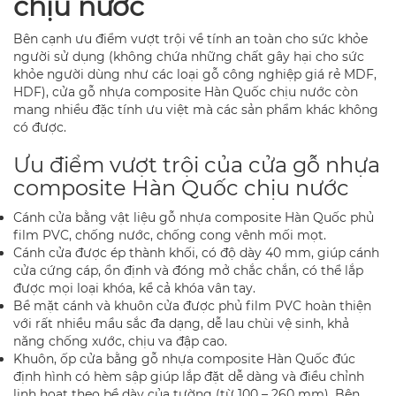
chịu nước
Bên cạnh ưu điểm vượt trội về tính an toàn cho sức khỏe
người sử dụng (không chứa những chất gây hại cho sức
khỏe người dùng như các loại gỗ công nghiệp giá rẻ MDF,
HDF), cửa gỗ nhựa composite Hàn Quốc chịu nước còn
mang nhiều đặc tính ưu việt mà các sản phẩm khác không
có được.
Ưu điểm vượt trội của cửa gỗ nhựa
composite Hàn Quốc chịu nước
Cánh cửa bằng vật liệu gỗ nhựa composite Hàn Quốc phủ
film PVC, chống nước, chống cong vênh mối mọt.
Cánh cửa được ép thành khối, có độ dày 40 mm, giúp cánh
cửa cứng cáp, ổn định và đóng mở chắc chắn, có thể lắp
được mọi loại khóa, kể cả khóa vân tay.
Bề mặt cánh và khuôn cửa được phủ film PVC hoàn thiện
với rất nhiều mầu sắc đa dạng, dễ lau chùi vệ sinh, khả
năng chống xước, chịu va đập cao.
Khuôn, ốp cửa bằng gỗ nhựa composite Hàn Quốc đúc
định hình có hèm sập giúp lắp đặt dễ dàng và điều chỉnh
linh hoạt theo bề dày của tường (từ 100 – 260 mm). Bên