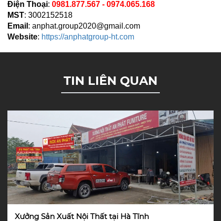
Điện Thoại
:
0981.877.567 - 0974.065.168
MST
: 3002152518
Email
:
anphat.group2020@gmail.com
Website
:
https://anphatgroup-ht.com
TIN LIÊN QUAN
Xưởng Sản Xuất Nội Thất tại Hà Tĩnh