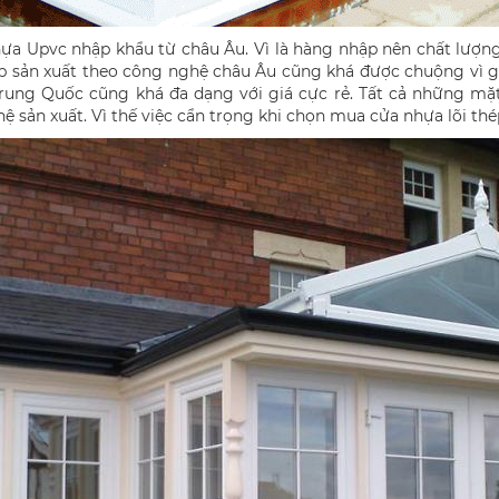
ựa Upvc nhập khẩu từ châu Âu. Vì là hàng nhập nên chất lượng
 sản xuất theo công nghệ châu Âu cũng khá được chuộng vì gi
 Trung Quốc cũng khá đa dạng với giá cực rẻ. Tất cả những m
 sản xuất. Vì thế việc cẩn trọng khi chọn mua cửa nhựa lõi thép 