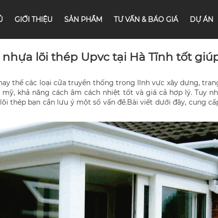
Ủ
GIỚI THIỆU
SẢN PHẨM
TƯ VẤN & BÁO GIÁ
DỰ ÁN
nhựa lõi thép Upvc tại Hà Tĩnh tốt giú
ay thế các loại cửa truyền thống trong lĩnh vực xây dựng, tran
 mỹ, khả năng cách âm cách nhiệt tốt và giá cả hợp lý. Tuy nhi
i thép bạn cần lưu ý một số vấn đề.Bài viết dưới đây, cung c