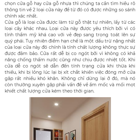
chọn cửa gỗ hay cửa gỗ nhựa thì chúng ta cần tìm hiểu rõ
thông tin về 2 loại cửa này để từ đó có được những so sánh
chính xác nhất.
Cửa gỗ là loại cửa được làm từ gỗ thật tự nhiên, lấy từ các
loại cây khác nhau. Loại cửa này được yêu thích bởi vì có
tính thẩm mỹ khá cao với vẻ đẹp sang trọng toát lên sự
quý phái. Tuy nhiên điểm hạn chế là một dấu trừ nặng nhất
của loại cửa này đó chính là tính chất lượng không thực sự
được đảm bảo. Cửa rất dễ bị co ngót bởi vì không có khả
năng chống thấm nước cũng như chịu được nhiệt tốt. Khi
cửa dễ co ngót sẽ dẫn đến tính trạng cửa khi thừa khi
thiếu, khi bị lỏng lúc lại bị xít chắt khiến việc đóng mở cửa
gặp rất nhiều khó khăn. Không chỉ dừng lại ở đó, mà nó
còn thường xuyên gặp phải vấn đề về ẩm mốc và mối mọt
khiết chất lượng cửa kém theo thời gian.