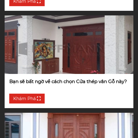
Khám Phá
Bạn sẽ bất ngờ về cách chọn Cửa thép vân Gỗ này?
Khám Phá