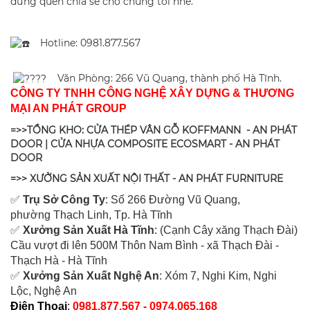
đừng quên chia sẻ cho chúng tôi nhé.
Hotline: 0981.877.567
Văn Phòng: 266 Vũ Quang, thành phố Hà Tĩnh.
CÔNG TY TNHH CÔNG NGHỆ XÂY DỰNG & THƯƠNG
MẠI AN PHÁT GROUP
=>>TỔNG KHO: CỬA THÉP VÂN GỖ KOFFMANN - AN PHÁT
DOOR | CỬA NHỰA COMPOSITE ECOSMART - AN PHÁT
DOOR
=>> XƯỞNG SẢN XUẤT NỘI THẤT - AN PHÁT FURNITURE
✅
Tr
ụ Sở Công Ty
: Số 266 Đường Vũ Quang,
ph
ường Thạch Linh,
Tp. Hà Tĩnh
✅
Xưởng Sản Xuất Hà Tĩnh
: (Cạnh Cây xăng Thạch Đài)
Cầu vượt đi lên 500M T
hôn Nam Bình - xã Thạch Đài -
Thạch Hà - Hà Tĩnh
✅
Xưởng Sản Xuất Nghệ An
: Xóm 7, Nghi Kim, Nghi
Lộc, Nghệ An
Điện Thoại
:
0981.877.567 - 0974.065.168