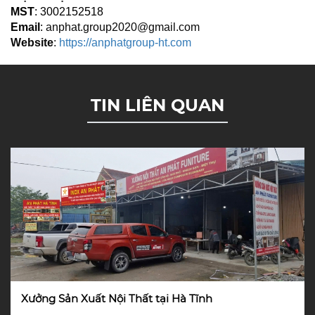
MST
: 3002152518
Email
:
anphat.group2020@gmail.com
Website
:
https://anphatgroup-ht.com
TIN LIÊN QUAN
Xưởng Sản Xuất Nội Thất tại Hà Tĩnh