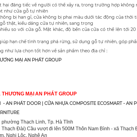
 hại đáng tiếc về người có thể xảy ra, trong trường hợp khôn
ọt như cửa gỗ tự nhiên
ông bị han gỉ, cửa không bị phai màu dưới tác động của thời ti
ỗ thật, kiểu dáng cửa tự nhiên, sang trọng
t nhiều so với cửa gỗ. Mặt khác, độ bền của cửa có thể lên tới 2
giúp hạn chế tình trạng phá rừng, sử dụng gỗ tự nhiên, góp ph
ng như lựa chọn tốt hơn về sản phẩm theo địa chỉ :
HƯƠNG MẠI AN PHÁT GROUP
& THƯƠNG MẠI AN PHÁT GROUP
 - AN PHÁT DOOR | CỬA NHỰA COMPOSITE ECOSMART - AN 
URNITURE
 ph
ường Thạch Linh,
Tp. Hà Tĩnh
 Thạch Đài) Cầu vượt đi lên 500M T
hôn Nam Bình - xã Thạch Đ
im, Nghi Lộc, Nghệ An