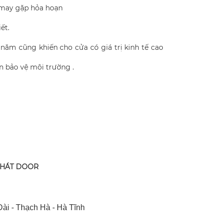
g may gặp hỏa hoạn
ết.
0 năm cũng khiến cho cửa có giá trị kinh tế cao
ần bảo vệ môi trường .
PHÁT DOOR
ài - Thạch Hà - Hà Tĩnh