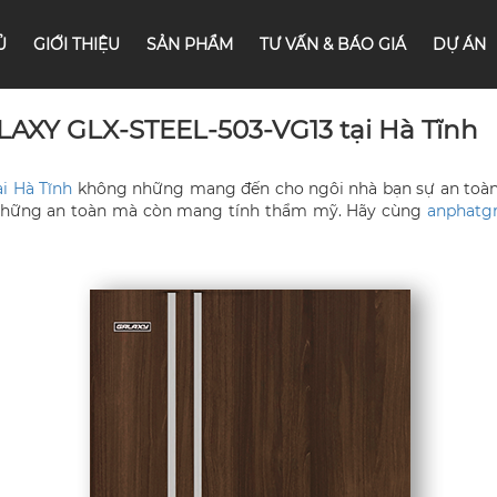
Ủ
GIỚI THIỆU
SẢN PHẨM
TƯ VẤN & BÁO GIÁ
DỰ ÁN
LAXY GLX-STEEL-503-VG13 tại Hà Tĩnh
ại Hà Tĩnh
không những mang đến cho ngôi nhà bạn sự an toàn
 những an toàn mà còn mang tính thẩm mỹ. Hãy cùng
anphatg