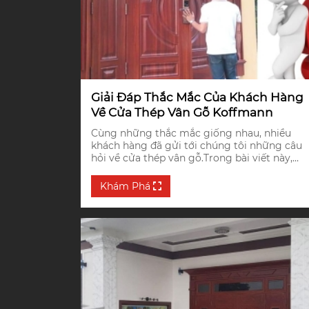
Giải Đáp Thắc Mắc Của Khách Hàng
Về Cửa Thép Vân Gỗ Koffmann
Cùng những thắc mắc giống nhau, nhiều
khách hàng đã gửi tới chúng tôi những câu
hỏi về cửa thép vân gỗ.Trong bài viết này,
chúng tôi sẽ giải đáp cho các gia chủ những
vấn đề được thắc mắc nhiều nhất mà khách
Khám Phá
hàng gửi về cho chúng tôi -Cửa An Phát Hà
Tĩnh ?