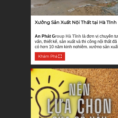
Xưởng Sản Xuất Nội Thất tại Hà Tĩnh
An Phát G
roup Hà Tĩnh
là đơn vị chuyên t
vấn, thiết kế, sản xuất và thi công nội thất đã
có hơn 10 năm kinh nghiệm, xưởng sản xuấ
nội thất
An Phát Group Hà Tĩnh
được trang
Khám Phá
bị hệ thống máy móc hiện đại có diện tích
1000m2 tạo ra các sản phẩm chất lượng đú
mong muốn của khách hàng.