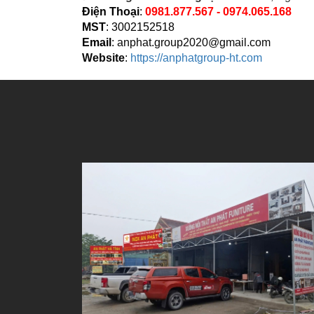
Điện Thoại
:
0981.877.567 - 0974.065.168
MST
: 3002152518
Email
:
anphat.group2020@gmail.com
Website
:
https://anphatgroup-ht.com