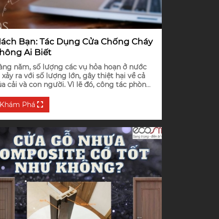
ách Bạn: Tác Dụng Cửa Chống Cháy
hông Ai Biết
àng năm, số lượng các vụ hỏa hoạn ở nước
 xảy ra với số lượng lớn, gây thiệt hại về cả
ủa cải và con người. Vì lẽ đó, công tác phòng
háy chữa cháy đang được đặt lên hàng đầu
ới sự quan tâm của toàn xã hội.
Khám Phá