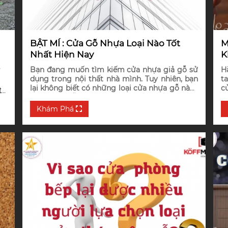
BẬT MÍ : Cửa Gỗ Nhựa Loại Nào Tốt
M
Nhất Hiện Nay
K
Bạn đang muốn tìm kiếm cửa nhựa giả gỗ sử
H
ư
dụng trong nội thất nhà mình. Tuy nhiên, bạn
ta
lại không biết có những loại cửa nhựa gỗ nào?
c
t
Cửa nhựa gỗ loại nào tốt nhất hiện nay?
c
v
Khám Phá
ng