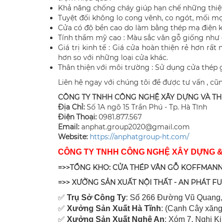
Khả năng chống cháy giúp hạn chế những thiệt
Tuyệt đối không lo cong vênh, co ngót, mối m
Cửa có độ bền cao do làm bằng thép mạ điện kh
Tính thẩm mỹ cao : Màu sắc vân gỗ giống như g
Giá trị kinh tế : Giá cửa hoàn thiện rẻ hơn rấ
hơn so với những loại cửa khác.
Thân thiện với môi trường : Sử dụng cửa thép 
​Liên hệ ngay với chúng tôi để được tư vấn , cũ
CÔNG TY TNHH CÔNG NGHỆ XÂY DỰNG VÀ T
Địa Chỉ:
Số 1A ngõ 15 Trần Phú - Tp. Hà Tĩnh
Điện Thoại:
0981.877.567
Email:
anphat.group2020@gmail.com
​Website:
https://anphatgroup-ht.com/
CÔNG TY TNHH CÔNG NGHỆ XÂY DỰNG 
=>>TỔNG KHO: CỬA THÉP VÂN GỖ KOFFMANN
=>> XƯỞNG SẢN XUẤT NỘI THẤT - AN PHÁT F
✅
Tr
ụ Sở Công Ty
: Số 266 Đường Vũ Quang,
✅
Xưởng Sản Xuất Hà Tĩnh
: (Cạnh Cây xăng
✅
Xưởng Sản Xuất Nghệ An
: Xóm 7, Nghi K