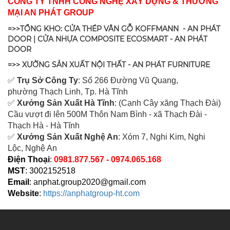
CÔNG TY TNHH CÔNG NGHỆ XÂY DỰNG & THƯƠNG
MẠI AN PHÁT GROUP
=>>TỔNG KHO: CỬA THÉP VÂN GỖ KOFFMANN - AN PHÁT
DOOR | CỬA NHỰA COMPOSITE ECOSMART - AN PHÁT
DOOR
=>> XƯỞNG SẢN XUẤT NỘI THẤT - AN PHÁT FURNITURE
✅
Tr
ụ Sở Công Ty
: Số 266 Đường Vũ Quang,
ph
ường Thạch Linh,
Tp. Hà Tĩnh
✅
Xưởng Sản Xuất Hà Tĩnh
: (Cạnh Cây xăng Thạch Đài)
Cầu vượt đi lên 500M T
hôn Nam Bình - xã Thạch Đài -
Thạch Hà - Hà Tĩnh
✅
Xưởng Sản Xuất Nghệ An
: Xóm 7, Nghi Kim, Nghi
Lộc, Nghệ An
Điện Thoại
:
0981.877.567 - 0974.065.168
MST
: 3002152518
Email
:
anphat.group2020@gmail.com
Website
:
https://anphatgroup-ht.com