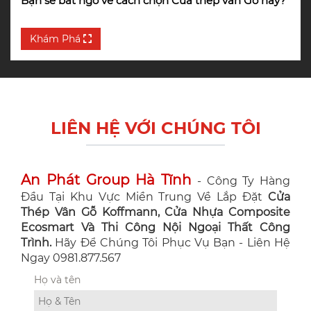
Bạn sẽ bất ngờ về cách chọn Cửa thép vân Gỗ này?
Khám Phá
LIÊN HỆ VỚI CHÚNG TÔI
An Phát Group Hà Tĩnh
- Công Ty Hàng
Đầu Tại Khu Vực Miền Trung Về Lắp Đặt
Cửa
Thép Vân Gỗ Koffmann, Cửa Nhựa Composite
Ecosmart Và Thi Công Nội Ngoại Thất Công
Trình.
Hãy Để Chúng Tôi Phục Vụ Bạn - Liên Hệ
Ngay 0981.877.567
Họ và tên