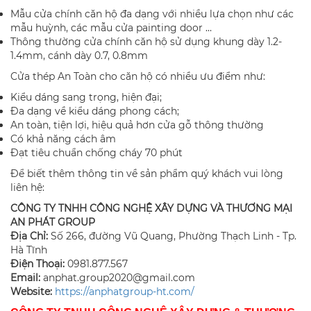
Mẫu cửa chính căn hộ đa dạng với nhiều lựa chọn như các
mẫu huỳnh, các mẫu cửa painting door …
Thông thường cửa chính căn hộ sử dụng khung dày 1.2-
1.4mm, cánh dày 0.7, 0.8mm
Cửa thép An Toàn cho căn hộ có nhiều ưu điểm như:
Kiểu dáng sang trọng, hiện đại;
Đa dạng về kiểu dáng phong cách;
An toàn, tiện lợi, hiệu quả hơn cửa gỗ thông thường
Có khả năng cách âm
Đạt tiêu chuẩn chống cháy 70 phút
Để biết thêm thông tin về sản phẩm quý khách vui lòng
liên hệ:
CÔNG TY TNHH CÔNG NGHỆ XÂY DỰNG VÀ THƯƠNG MẠI
AN PHÁT GROUP
Địa Chỉ:
Số 266, đường Vũ Quang, Phường Thạch Linh - Tp.
Hà Tĩnh
Điện Thoại:
0981.877.567
Email:
anphat.group2020@gmail.com
​Website:
https://anphatgroup-ht.com/