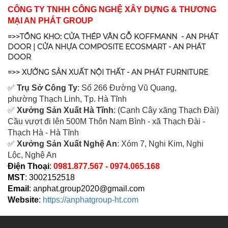
CÔNG TY TNHH CÔNG NGHỆ XÂY DỰNG & THƯƠNG
MẠI AN PHÁT GROUP
=>>TỔNG KHO: CỬA THÉP VÂN GỖ KOFFMANN - AN PHÁT
DOOR | CỬA NHỰA COMPOSITE ECOSMART - AN PHÁT
DOOR
=>> XƯỞNG SẢN XUẤT NỘI THẤT - AN PHÁT FURNITURE
✅
Tr
ụ Sở Công Ty
: Số 266 Đường Vũ Quang,
ph
ường Thạch Linh,
Tp. Hà Tĩnh
✅
Xưởng Sản Xuất Hà Tĩnh
: (Cạnh Cây xăng Thạch Đài)
Cầu vượt đi lên 500M T
hôn Nam Bình - xã Thạch Đài -
Thạch Hà - Hà Tĩnh
✅
Xưởng Sản Xuất Nghệ An
: Xóm 7, Nghi Kim, Nghi
Lộc, Nghệ An
Điện Thoại
:
0981.877.567 - 0974.065.168
MST
: 3002152518
Email
:
anphat.group2020@gmail.com
Website
:
https://anphatgroup-ht.com