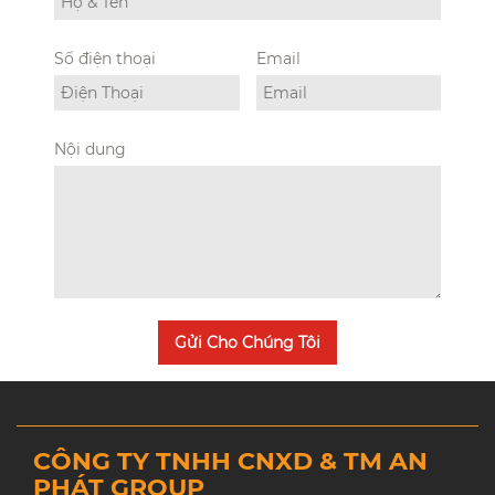
Số điện thoại
Email
Nội dung
Gửi Cho Chúng Tôi
CÔNG TY TNHH CNXD & TM AN
PHÁT GROUP