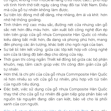
với tình hình thờ tiết ngày càng thay đổi tại Việt Nam. Điều
mà cửa gỗ tự nhiên không làm được.
Sự tiện lợi: đóng mở dễ dàng, nhẹ nhàng, êm ái và khít hơn
nhờ hệ thống gioăng.
Tính thẩm mỹ cao: màu sắc, đường nét cửa nhưng vân gỗ
sắc nét hơn đều màu hơn. sản xuất bởi công nghệ đùn ép
tiên tiên giúp cửa gỗ nhựa Composite Hàn Quốc có nhiều
kiểu dáng bắt mắt hơn, đa dạng và phong phú hơn, mang
đến phong các ấn tượng, khác biệt cho ngôi ngà của bạn.
Sự bề bỉ: liên kết vững giữa các lớp kết hợp với công nghệ
sơn cửa là tăng độ bền đẹp cho dòng cửa này.
Thời gian thi công ngắn: Thiết kế đồng bộ giữa các bộ phận
khuôn, nẹp, tấm cách giúp việc thi công đơn giản cửa gỗ
tự nhiên
Hơn thế, là chi phí của cửa gỗ nhựa Commposite Hàn Quốc
rẻ hơn nhiều so với cửa gỗ tự nhiên, phù hợp với túi tiền
của người tiêu dùng.
Đặc biệt, việc sử dụng cửa gỗ nhựa Composite Hàn Quốc
thay thế cho cửa gỗ tự nhiên đã gián tiếp góp phần bảo vệ
nguồn tài nguyên đang dần cạn kiệt, bảo vệ cho lá phổi
xanh của con người.