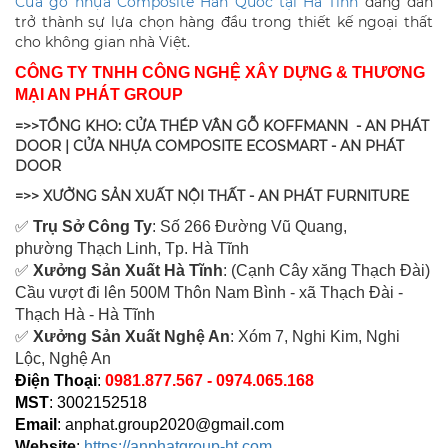
Cửa gỗ nhựa Composite Hàn Quốc tại Hà Tĩnh
đang dần
trở thành sự lựa chọn hàng đầu trong thiết kế ngoại thất
cho không gian nhà Việt.
CÔNG TY TNHH CÔNG NGHỆ XÂY DỰNG & THƯƠNG
MẠI AN PHÁT GROUP
=>>TỔNG KHO: CỬA THÉP VÂN GỖ KOFFMANN - AN PHÁT
DOOR | CỬA NHỰA COMPOSITE ECOSMART - AN PHÁT
DOOR
=>> XƯỞNG SẢN XUẤT NỘI THẤT - AN PHÁT FURNITURE
✅
Tr
ụ Sở Công Ty
: Số 266 Đường Vũ Quang,
ph
ường Thạch Linh,
Tp. Hà Tĩnh
✅
Xưởng Sản Xuất Hà Tĩnh
: (Cạnh Cây xăng Thạch Đài)
Cầu vượt đi lên 500M T
hôn Nam Bình - xã Thạch Đài -
Thạch Hà - Hà Tĩnh
✅
Xưởng Sản Xuất Nghệ An
: Xóm 7, Nghi Kim, Nghi
Lộc, Nghệ An
Điện Thoại
:
0981.877.567 - 0974.065.168
MST
: 3002152518
Email
:
anphat.group2020@gmail.com
Website
:
https://anphatgroup-ht.com