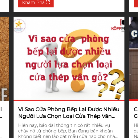
v
Khám Phá
ng
i
Vì Sao Cửa Phòng Bếp Lại Được Nhiều
C
a
Người Lựa Chọn Loại Cửa Thép Vân
C
Gỗ?
K
Hiện nay, báo đài thông tin có rất nhiều vụ
H
cháy nổ từ phòng bếp, Bạn đang băn khoăn
q
không biết nên lắp đặt mẫu cửa nào cho nhà
N