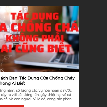
ách Bạn: Tác Dụng Cửa Chống Cháy
hông Ai Biết
àng năm, số lượng các vụ hỏa hoạn ở nước
 xảy ra với số lượng lớn, gây thiệt hại về cả
ủa cải và con người. Vì lẽ đó, công tác phòng
háy chữa cháy đang được đặt lên hàng đầu