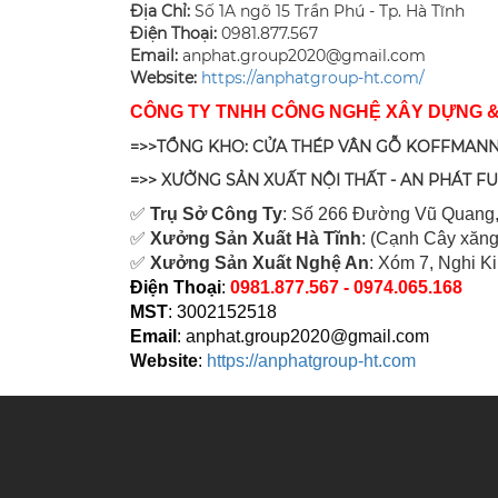
Địa Chỉ:
Số 1A ngõ 15 Trần Phú - Tp. Hà Tĩnh
Điện Thoại:
0981.877.567
Email:
anphat.group2020@gmail.com
​Website:
https://anphatgroup-ht.com/
CÔNG TY TNHH CÔNG NGHỆ XÂY DỰNG 
=>>TỔNG KHO: CỬA THÉP VÂN GỖ KOFFMANN
=>> XƯỞNG SẢN XUẤT NỘI THẤT - AN PHÁT F
✅
Tr
ụ Sở Công Ty
: Số 266 Đường Vũ Quang,
✅
Xưởng Sản Xuất Hà Tĩnh
: (Cạnh Cây xăng
✅
Xưởng Sản Xuất Nghệ An
: Xóm 7, Nghi K
Điện Thoại
:
0981.877.567 - 0974.065.168
MST
: 3002152518
Email
:
anphat.group2020@gmail.com
Website
:
https://anphatgroup-ht.com