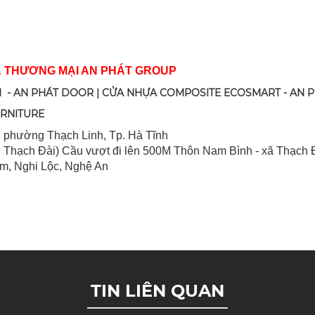
& THƯƠNG MẠI AN PHÁT GROUP
 - AN PHÁT DOOR | CỬA NHỰA COMPOSITE ECOSMART - AN 
URNITURE
 ph
ường Thạch Linh,
Tp. Hà Tĩnh
 Thạch Đài) Cầu vượt đi lên 500M T
hôn Nam Bình - xã Thạch Đ
im, Nghi Lộc, Nghệ An
TIN LIÊN QUAN