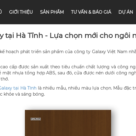
Ủ
GIỚI THIỆU
SẢN PHẨM
TƯ VẤN & BÁO GIÁ
DỰ ÁN
 tại Hà Tĩnh - Lựa chọn mới cho ngôi 
kế hoạch phát triển sản phẩm của công ty Galaxy Việt Nam nh
cao cấp được sản xuất theo tiêu chuẩn chất lượng và công n
bề mặt nhựa tổng hợp ABS, sau đó, cửa được nén dưới công ngh
thớ.
laxy tại Hà Tĩnh
là nhiều mẫu, nhiều màu lựa chọn. Mẫu đặc 
c khỏe và sáng bóng.