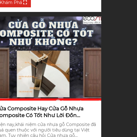
ới sự quan tâm của toàn xã hội.
Khám Phá
ửa Composite Hay Cửa Gỗ Nhựa
omposite Có Tốt Như Lời Đồn
hông?
iện nay,khái niệm cửa nhựa gỗ Composite đã
uá quen thuộc với người tiêu dùng tại Việt
am. Tuy nhiên câu hỏi Cửa nhựa gỗ