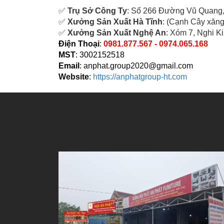
✅
Tr
ụ Sở Công Ty
: Số 266 Đường Vũ Quang,
✅
Xưởng Sản Xuất Hà Tĩnh
: (Cạnh Cây xăng
✅
Xưởng Sản Xuất Nghệ An
: Xóm 7, Nghi K
Điện Thoại
:
0981.877.567 - 0974.065.168
MST
: 3002152518
Email
:
anphat.group2020@gmail.com
Website
:
https://anphatgroup-ht.com