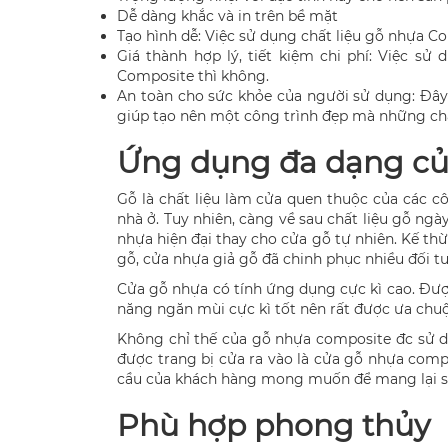
Dễ dàng khắc và in trên bề mặt
Tạo hình dễ: Việc sử dụng chất liệu gỗ nhựa Co
Giá thành hợp lý, tiết kiệm chi phí: Việc s
Composite thì không.
An toàn cho sức khỏe của người sử dụng: Đây
giúp tạo nên một công trình đẹp mà những chấ
Ứng dụng đa dạng củ
Gỗ là chất liệu làm cửa quen thuộc của các cô
nhà ở. Tuy nhiên, càng về sau chất liệu gỗ ng
nhựa hiện đại thay cho cửa gỗ tự nhiên. Kế th
gỗ, cửa nhựa giả gỗ đã chinh phục nhiều đối 
Cửa gỗ nhựa có tính ứng dụng cực kì cao. Đư
năng ngăn mùi cực kì tốt nên rất được ưa chu
Không chỉ thế của gỗ nhựa composite đc sử d
được trang bị cửa ra vào là cửa gỗ nhựa com
cầu của khách hàng mong muốn để mang lại sự 
Phù hợp phong thủy