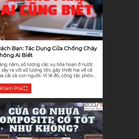
ách Bạn: Tác Dụng Cửa Chống Cháy
hông Ai Biết
àng năm, số lượng các vụ hỏa hoạn ở nước
 xảy ra với số lượng lớn, gây thiệt hại về cả
ủa cải và con người. Vì lẽ đó, công tác phòng
háy chữa cháy đang được đặt lên hàng đầu
ới sự quan tâm của toàn xã hội.
Khám Phá