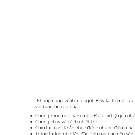
Không cong vênh, co ngót: Đây lại là một ưu
với tuổi thọ cao nhất.
Chống mối mọt, nấm mốc: Được xử lý qua nhiề
Chống cháy và cách nhiệt tốt
Chịu lực cao: Khắc phục được nhược điểm của 
Trọng lượng nhẹ: Với đặc tính này cho nên sả