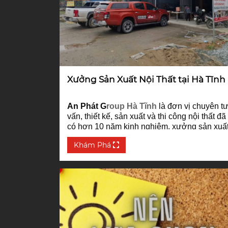
Xưởng Sản Xuất Nội Thất tại Hà Tĩnh
An Phát G
roup Hà Tĩnh
là đơn vị chuyên t
vấn, thiết kế, sản xuất và thi công nội thất đã
có hơn 10 năm kinh nghiệm, xưởng sản xuấ
nội thất
An Phát Group Hà Tĩnh
được trang
Khám Phá
bị hệ thống máy móc hiện đại có diện tích
1000m2 tạo ra các sản phẩm chất lượng đú
mong muốn của khách hàng.