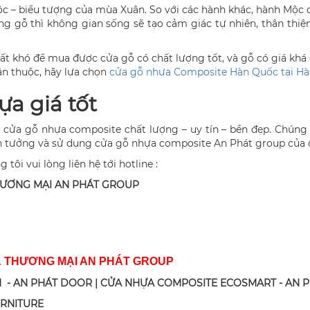
– biểu tượng của mùa Xuân. So với các hành khác, hành Mộc ch
g gỗ thì không gian sống sẽ tạo cảm giác tự nhiên, thân th
ất khó để mua được cửa gỗ có chất lượng tốt, và gỗ có giá kh
ân thuộc, hãy lựa chọn
cửa gỗ nhựa Composite Hàn Quốc tại Hà
a giá tốt
i cửa gỗ nhựa composite chất lượng – uy tín – bền đẹp. Chúng
tin tưởng và sử dụng cửa gỗ nhựa composite An Phát group của 
tôi vui lòng liên hệ tới hotline :
HƯƠNG MẠI AN PHÁT GROUP
& THƯƠNG MẠI AN PHÁT GROUP
 - AN PHÁT DOOR | CỬA NHỰA COMPOSITE ECOSMART - AN 
URNITURE