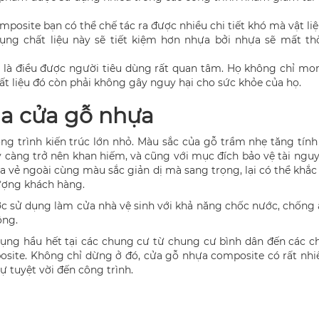
mposite bạn có thể chế tác ra được nhiều chi tiết khó mà vật l
ử dụng chất liệu này sẽ tiết kiệm hơn nhựa bởi nhựa sẽ mất t
 là điều được người tiêu dùng rất quan tâm. Họ không chỉ m
t liệu đó còn phải không gây nguy hại cho sức khỏe của họ.
a cửa gỗ nhựa
ng trình kiến trúc lớn nhỏ. Màu sắc của gỗ trầm nhẹ tăng tính 
ày càng trở nên khan hiếm, và cũng với mục đích bảo vệ tài n
ừa vẻ ngoài cùng màu sắc giản dị mà sang trọng, lại có thể khắ
tượng khách hàng.
ợc sử dụng làm cửa nhà vệ sinh với khả năng chốc nước, chống
ộng.
ụng hầu hết tại các chung cư từ chung cư bình dân đến các c
posite. Không chỉ dừng ở đó, cửa gỗ nhựa composite có rất nh
tuyệt vời đến công trình.