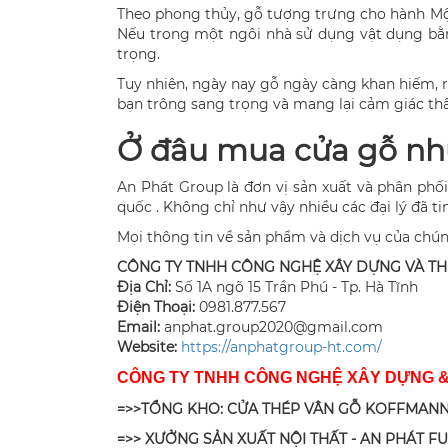
Theo phong thủy, gỗ tượng trưng cho hành Mộc 
Nếu trong một ngôi nhà sử dụng vật dụng bằn
trọng.
Tuy nhiên, ngày nay gỗ ngày càng khan hiếm, r
bạn trông sang trọng và mang lại cảm giác th
Ở đâu mua cửa gỗ nhự
An Phát Group là đơn vị sản xuất và phân phố
quốc . Không chỉ như vậy nhiều các đại lý đã 
Mọi thông tin về sản phẩm và dịch vụ của chúng 
CÔNG TY TNHH CÔNG NGHỆ XÂY DỰNG VÀ T
Địa Chỉ:
Số 1A ngõ 15 Trần Phú - Tp. Hà Tĩnh
Điện Thoại:
0981.877.567
Email:
anphat.group2020@gmail.com
​Website:
https://anphatgroup-ht.com/
CÔNG TY TNHH CÔNG NGHỆ XÂY DỰNG 
=>>TỔNG KHO: CỬA THÉP VÂN GỖ KOFFMANN
=>> XƯỞNG SẢN XUẤT NỘI THẤT - AN PHÁT F