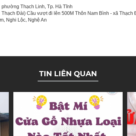
 ph
ường Thạch Linh,
Tp. Hà Tĩnh
 Thạch Đài) Cầu vượt đi lên 500M T
hôn Nam Bình - xã Thạch Đ
im, Nghi Lộc, Nghệ An
TIN LIÊN QUAN