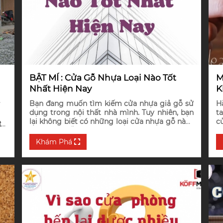
BẬT MÍ : Cửa Gỗ Nhựa Loại Nào Tốt
M
Nhất Hiện Nay
K
Bạn đang muốn tìm kiếm cửa nhựa giả gỗ sử
H
ư
dụng trong nội thất nhà mình. Tuy nhiên, bạn
ta
lại không biết có những loại cửa nhựa gỗ nào?
c
t
Cửa nhựa gỗ loại nào tốt nhất hiện nay?
c
v
Khám Phá
ng