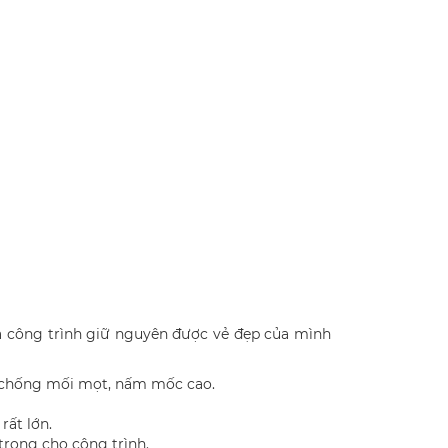
à công trình giữ nguyên được vẻ đẹp của mình
g chống mối mọt, nấm mốc cao.
rất lớn.
trọng cho công trình.