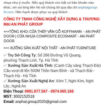
nhựa như ý muốn. Nếu quý khách còn bất cứ băn khoăn nào
khác, xin vui lòng liên hệ với chúng tôi qua địa chỉ
anphatgroup-
ht.com
. Hân hạnh được phục vụ quý khách .
CÔNG TY TNHH CÔNG NGHỆ XÂY DỰNG & THƯƠNG
MẠI AN PHÁT GROUP
=>>TỔNG KHO: CỬA THÉP VÂN GỖ KOFFMANN - AN PHÁT
DOOR | CỬA NHỰA COMPOSITE ECOSMART - AN PHÁT
DOOR
=>> XƯỞNG SẢN XUẤT NỘI THẤT - AN PHÁT FURNITURE
✅
Tr
ụ Sở Công Ty
: Số 266 Đường Vũ Quang,
ph
ường Thạch Linh,
Tp. Hà Tĩnh
✅
Xưởng Sản Xuất Hà Tĩnh
: (Cạnh Cây xăng Thạch Đài)
Cầu vượt đi lên 500M T
hôn Nam Bình - xã Thạch Đài -
Thạch Hà - Hà Tĩnh
✅
Xưởng Sản Xuất Nghệ An
: Xóm 7, Nghi Kim, Nghi
Lộc, Nghệ An
Điện Thoại
:
0981.877.567 - 0974.065.168
MST
: 3002152518
Email
:
anphat.group2020@gmail.com