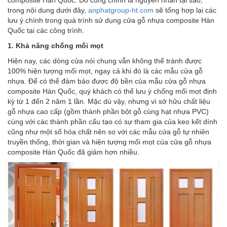
composite Hàn Quốc. Đó cũng chính là nguyên nhân tại sao,
trong nội dung dưới đây,
anphatgroup-ht.com
sẽ tổng hợp lại các
lưu ý chính trong quá trình sử dụng cửa gỗ nhựa composite Hàn
Quốc tại các công trình.
1. Khả năng chống mối mọt
Hiện nay, các dòng cửa nói chung vẫn không thể tránh được
100% hiện tượng mối mọt, ngay cả khi đó là các mẫu cửa gỗ
nhựa. Để có thể đảm bảo được độ bền của mẫu cửa gỗ nhựa
composite Hàn Quốc, quý khách có thể lưu ý chống mối mọt định
kỳ từ 1 đến 2 năm 1 lần. Mặc dù vậy, nhưng vì sở hữu chất liệu
gỗ nhựa cao cấp (gồm thành phần bột gỗ cùng hạt nhựa PVC)
cùng với các thành phần cấu tạo có sự tham gia của keo kết dính
cũng như một số hóa chất nên so với các mẫu cửa gỗ tự nhiên
truyền thống, thời gian và hiện tượng mối mọt của cửa gỗ nhựa
composite Hàn Quốc đã giảm hơn nhiều.