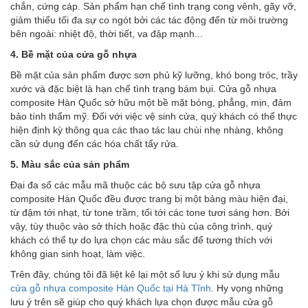
chắn, cứng cáp. Sản phẩm hạn chế tình trạng cong vênh, gãy vỡ,
giảm thiểu tối đa sự co ngót bởi các tác động đến từ môi trường
bên ngoài: nhiệt độ, thời tiết, va đập mạnh...
4. Bề mặt của cửa gỗ nhựa
Bề mặt của sản phẩm được sơn phủ kỹ lưỡng, khó bong tróc, trầy
xước và đặc biệt là hạn chế tình trạng bám bụi. Cửa gỗ nhựa
composite Hàn Quốc sở hữu một bề mặt bóng, phẳng, mịn, đảm
bảo tính thẩm mỹ. Đối với việc vệ sinh cửa, quý khách có thể thực
hiện định kỳ thông qua các thao tác lau chùi nhẹ nhàng, không
cần sử dụng đến các hóa chất tẩy rửa.
5. Màu sắc của sản phẩm
Đại đa số các mẫu mã thuộc các bộ sưu tập cửa gỗ nhựa
composite Hàn Quốc đều được trang bị một bảng màu hiện đại,
từ đậm tới nhạt, từ tone trầm, tối tới các tone tươi sáng hơn. Bởi
vậy, tùy thuộc vào sở thích hoặc đặc thù của công trình, quý
khách có thể tự do lựa chọn các màu sắc để tương thích với
không gian sinh hoạt, làm việc.
Trên đây, chúng tôi đã liệt kê lại một số lưu ý khi sử dụng mẫu
cửa gỗ nhựa composite Hàn Quốc tại Hà Tĩnh
. Hy vọng những
lưu ý trên sẽ giúp cho quý khách lựa chọn được mẫu cửa gỗ