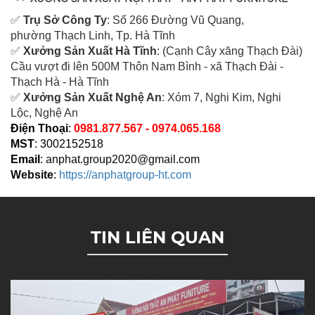
✅
Tr
ụ Sở Công Ty
: Số 266 Đường Vũ Quang,
ph
ường Thạch Linh,
Tp. Hà Tĩnh
✅
Xưởng Sản Xuất Hà Tĩnh
: (Cạnh Cây xăng Thạch Đài)
Cầu vượt đi lên 500M T
hôn Nam Bình - xã Thạch Đài -
Thạch Hà - Hà Tĩnh
✅
Xưởng Sản Xuất Nghệ An
: Xóm 7, Nghi Kim, Nghi
Lộc, Nghệ An
Điện Thoại
:
0981.877.567 - 0974.065.168
MST
: 3002152518
Email
:
anphat.group2020@gmail.com
Website
:
https://anphatgroup-ht.com
TIN LIÊN QUAN