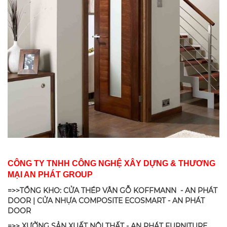
CÔNG TY TNHH CÔNG NGHỆ XÂY DỰNG & THƯƠNG
MẠI AN PHÁT GROUP
=>>TỔNG KHO: CỬA THÉP VÂN GỖ KOFFMANN - AN PHÁT
DOOR | CỬA NHỰA COMPOSITE ECOSMART - AN PHÁT
DOOR
=>> XƯỞNG SẢN XUẤT NỘI THẤT - AN PHÁT FURNITURE