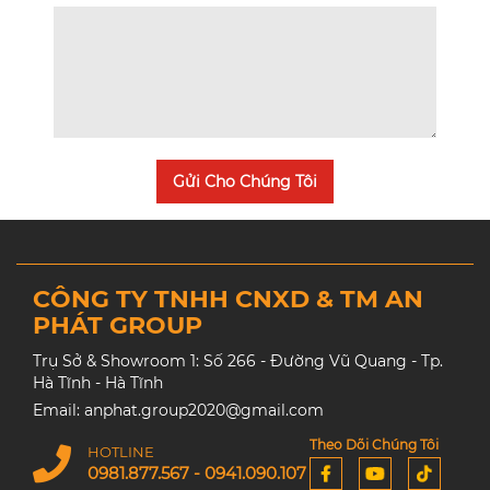
Gửi Cho Chúng Tôi
CÔNG TY TNHH CNXD & TM AN
PHÁT GROUP
Trụ Sở & Showroom 1: Số 266 - Đường Vũ Quang - Tp.
Hà Tĩnh - Hà Tĩnh
Email: anphat.group2020@gmail.com
Theo Dõi Chúng Tôi
HOTLINE
0981.877.567 - 0941.090.107