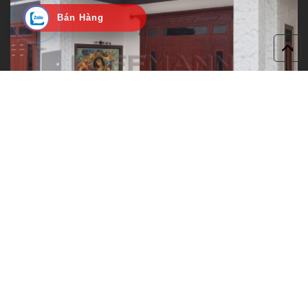
Bán Hàng
Bạn sẽ bất ngờ về cách chọn Cửa thép vân Gỗ này?
Khám Phá
LIÊN HỆ VỚI CHÚNG TÔI