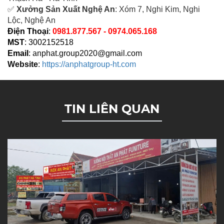
✅
Xưởng Sản Xuất Nghệ An
: Xóm 7, Nghi Kim, Nghi
Lộc, Nghệ An
Điện Thoại
:
0981.877.567 - 0974.065.168
MST
: 3002152518
Email
:
anphat.group2020@gmail.com
Website
:
https://anphatgroup-ht.com
TIN LIÊN QUAN