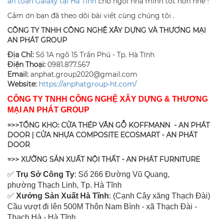
an toàn Galaxy tại Hà Tĩnh
cho ngôi nhà mình tốt hơn nhé !
Cảm ơn bạn đã theo dõi bài viết cùng chúng tôi .
CÔNG TY TNHH CÔNG NGHỆ XÂY DỰNG VÀ THƯƠNG MẠI
AN PHÁT GROUP
Địa Chỉ:
Số 1A ngõ 15 Trần Phú - Tp. Hà Tĩnh
Điện Thoại:
0981.877.567
Email:
anphat.group2020@gmail.com
​Website:
https://anphatgroup-ht.com/
CÔNG TY TNHH CÔNG NGHỆ XÂY DỰNG & THƯƠNG
MẠI AN PHÁT GROUP
=>>TỔNG KHO: CỬA THÉP VÂN GỖ KOFFMANN - AN PHÁT
DOOR | CỬA NHỰA COMPOSITE ECOSMART - AN PHÁT
DOOR
=>> XƯỞNG SẢN XUẤT NỘI THẤT - AN PHÁT FURNITURE
✅
Tr
ụ Sở Công Ty
: Số 266 Đường Vũ Quang,
ph
ường Thạch Linh,
Tp. Hà Tĩnh
✅
Xưởng Sản Xuất Hà Tĩnh
: (Cạnh Cây xăng Thạch Đài)
Cầu vượt đi lên 500M T
hôn Nam Bình - xã Thạch Đài -
Thạch Hà - Hà Tĩnh