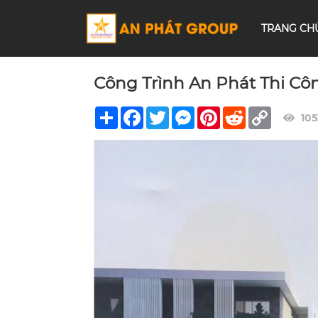
TRANG CH
Công Trình An Phát Thi Cô
Share
Facebook
Twitter
Messenger
Pinterest
Reddit
Copy
105
Link