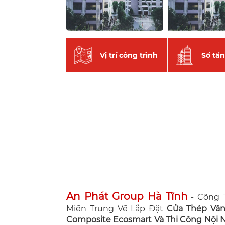
Vị trí công trình
Số tầ
An Phát Group Hà Tĩnh
- Công T
Miền Trung Về Lắp Đặt
Cửa Thép Vâ
Composite Ecosmart Và Thi Công Nội Ng