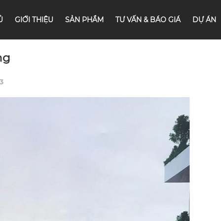
Ủ
GIỚI THIỆU
SẢN PHẨM
TƯ VẤN & BÁO GIÁ
DỰ ÁN
ng
3