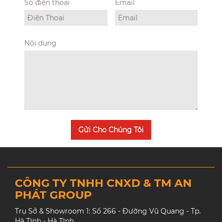
Số điện thoại
Email
Nội dung
Gửi Cho Chúng Tôi
CÔNG TY TNHH CNXD & TM AN
PHÁT GROUP
Trụ Sở & Showroom 1: Số 266 - Đường Vũ Quang - Tp.
Hà Tĩnh - Hà Tĩnh