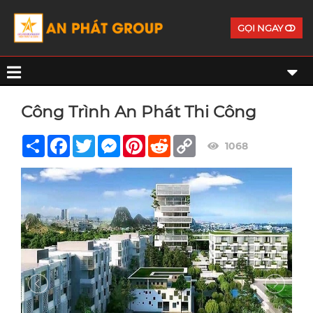
GỌI NGAY
Công Trình An Phát Thi Công
Share
Facebook
Twitter
Messenger
Pinterest
Reddit
Copy
1068
Link