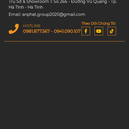
Trụ Sở & Showroom 1: Số 266 - Đường Vũ Quang - Tp.
Hà Tĩnh - Hà Tĩnh
Email: anphat.group2020@gmail.com
Theo Dõi Chúng Tôi
HOTLINE
0981.877.567 - 0941.090.107