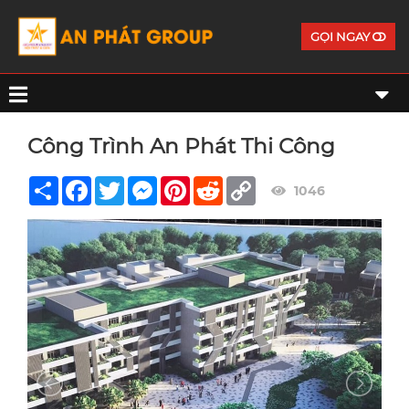
GỌI NGAY
Công Trình An Phát Thi Công
Share
Facebook
Twitter
Messenger
Pinterest
Reddit
Copy
1046
Link