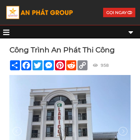
GỌI NGAY
Công Trình An Phát Thi Công
Share
Facebook
Twitter
Messenger
Pinterest
Reddit
Copy
958
Link