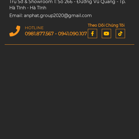
Trụ Sở & Showroom 1: Số 266 - Đường Vũ Quang - Tp.
Hà Tĩnh - Hà Tĩnh
Email: anphat.group2020@gmail.com
Theo Dõi Chúng Tôi
HOTLINE
0981.877.567 - 0941.090.107