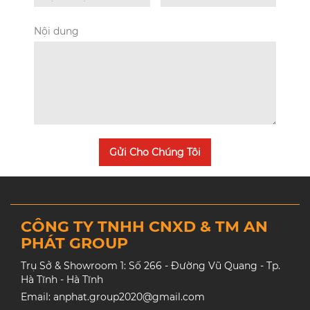
Nội dung
Gửi Cho Chúng Tôi
CÔNG TY TNHH CNXD & TM AN
PHÁT GROUP
Trụ Sở & Showroom 1: Số 266 - Đường Vũ Quang - Tp.
Hà Tĩnh - Hà Tĩnh
Email: anphat.group2020@gmail.com