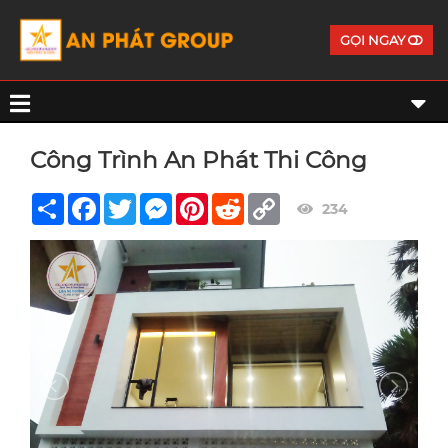
GỌI NGAY
Công Trình An Phát Thi Công
Share
Facebook
Twitter
Messenger
Pinterest
Reddit
Copy
234
Link