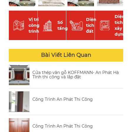
Diện
Vị trí
Diện
Số
tích
công
tích
tầng
xây
trình
đất
dựng
Bài Viết Liên Quan
Cửa thép vân gỗ KOFFMANN- An Phát Hà
Tĩnh thi công và lắp đặt
Công Trình An Phát Thi Công
Công Trình An Phát Thi Công