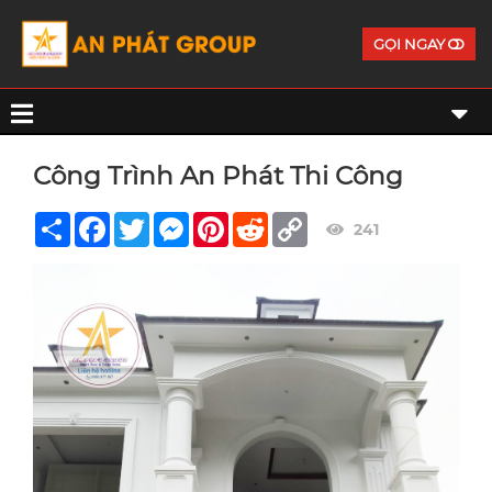
GỌI NGAY
Công Trình An Phát Thi Công
Share
Facebook
Twitter
Messenger
Pinterest
Reddit
Copy
241
Link