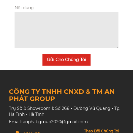
Nội dung
Gửi Cho Chúng Tôi
CÔNG TY TNHH CNXD & TM AN
PHÁT GROUP
Trụ Sở & Showroom 1: Số 266 - Đường Vũ Quang - Tp.
Hà Tĩnh - Hà Tĩnh
Email: anphat.group2020@gmail.com
Theo Dõi Chúng Tôi