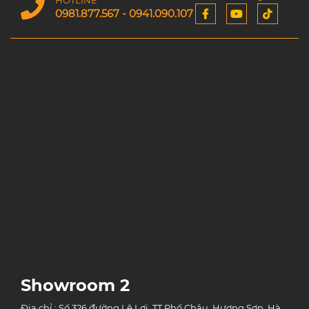
HOTLINE
0981.877.567 - 0941.090.107
Showroom 2
Địa chỉ : Số 326 đường Lê Lợi, TT Phố Châu, Hương Sơn, Hà