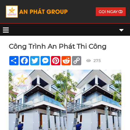
GỌI NGAY
Công Trình An Phát Thi Công
Share
Facebook
Twitter
Messenger
Pinterest
Reddit
Copy
275
Link