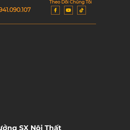
Theo Dõi Chúng Tôi
941.090.107
ưởng SX Nội Thất