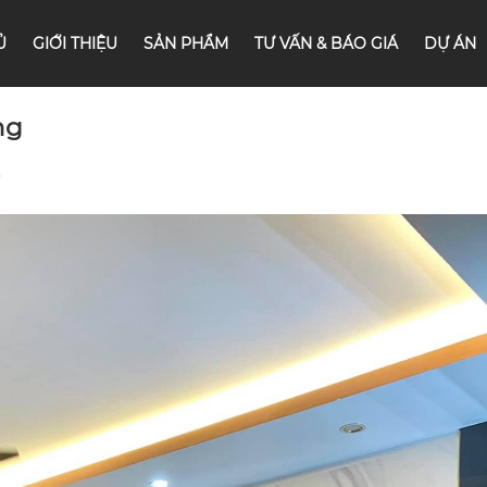
Ủ
GIỚI THIỆU
SẢN PHẨM
TƯ VẤN & BÁO GIÁ
DỰ ÁN
ng
7