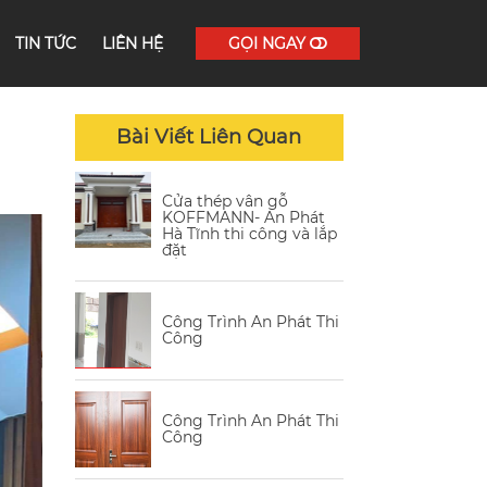
TIN TỨC
LIÊN HỆ
GỌI NGAY
Bài Viết Liên Quan
Cửa thép vân gỗ
KOFFMANN- An Phát
Hà Tĩnh thi công và lắp
đặt
Công Trình An Phát Thi
Công
Công Trình An Phát Thi
Công