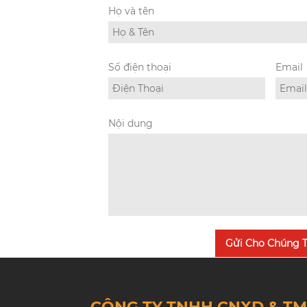
Họ và tên
Số điện thoại
Email
Nội dung
Gửi Cho Chúng T
CÔNG TY TNHH CNXD & T