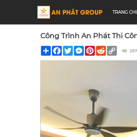
TRANG CH
Công Trình An Phát Thi Cô
Share
Facebook
Twitter
Messenger
Pinterest
Reddit
Copy
25
Link