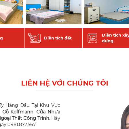
Diện tích xâ
ng
Diện tích đất
dựng
LIÊN HỆ VỚI CHÚNG TÔI
y Hàng Đầu Tại Khu Vực
n Gỗ Koffmann, Cửa Nhựa
oại Thất Công Trình.
Hãy
Ngay 0981.877.567