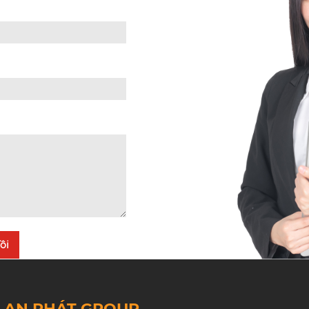
ôi
M AN PHÁT GROUP